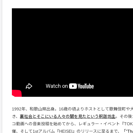
1992年、和歌山県出身。16歳の頃よりホストとして歌舞伎町や
き、
裏社会とそこにいる人々の闇を見たという釈迦坊主
。その後
コ動画への音楽投稿を始めてから、レギュラー・イベント『TOKIO
催、そして1stアルバム『HEISEI』のリリースに至るまで、
「“T