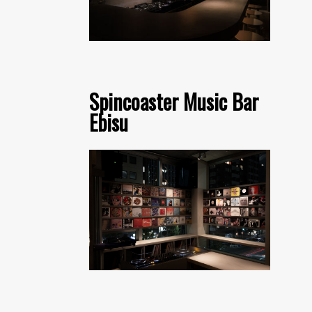
Spincoaster Music Bar
Ebisu