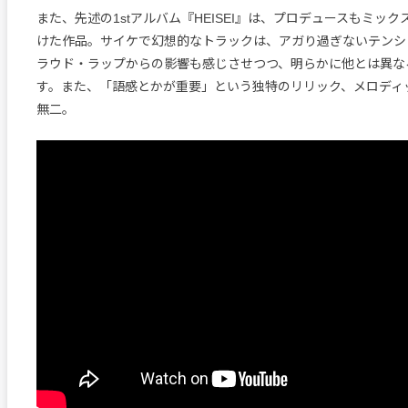
また、先述の1stアルバム『HEISEI』は、プロデュースもミッ
けた作品。サイケで幻想的なトラックは、アガり過ぎないテンシ
ラウド・ラップからの影響も感じさせつつ、明らかに他とは異な
す。また、「語感とかが重要」という独特のリリック、メロディ
無二。