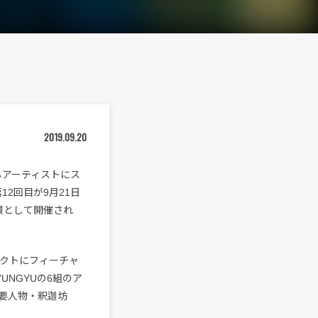
2019.09.20
いるアーティストにス
12回目が9月21日
一環として開催され
アクトにフィーチャ
y、YUNGYUの6組のア
要人物・釈迦坊