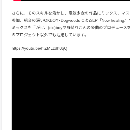
さらに、そのスキルを活かし、電波少女の作品にミックス、マス
参加、親交の深いOKBOY×DogwoodsによるEP『Now healing
ミックスも手がけ、(sic)boyや野崎りこんの楽曲のプロデュー
のプロジェクト以外でも活躍しています。
https://youtu.be/hlZMLzdh8qQ