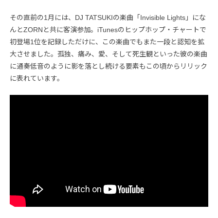
その直前の1月には、DJ TATSUKIの楽曲「Invisible Lights」にな
んとZORNと共に客演参加。iTunesのヒップホップ・チャートで
初登場1位を記録しただけに、この楽曲でもまた一段と認知を拡
大させました。孤独、痛み、愛、そして死生観といった彼の楽曲
に通奏低音のように影を落とし続ける要素もこの頃からリリック
に表れています。