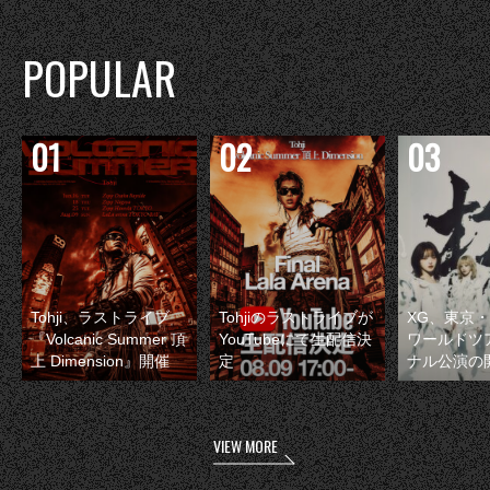
POPULAR
Tohji、ラストライブ
Tohjiのラストライブが
XG、東京
『Volcanic Summer 頂
YouTubeにて生配信決
ワールドツ
上 Dimension』開催
定
ナル公演の
VIEW MORE