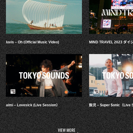
luvis – Oh (Official Music Video)
MIND TRAVEL 2023 
aimi – Lovesick (Live Session）
鋭児 – $uper $onic（Live 
VIEW MORE