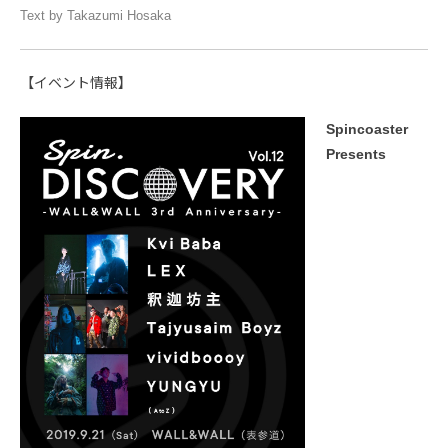
Text by Takazumi Hosaka
【イベント情報】
Spincoaster
Presents