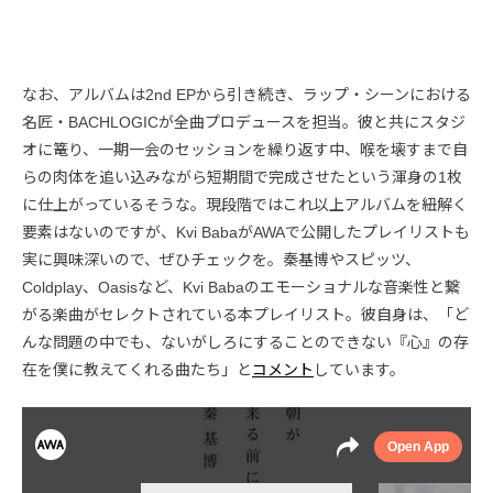
なお、アルバムは2nd EPから引き続き、ラップ・シーンにおける
名匠・BACHLOGICが全曲プロデュースを担当。彼と共にスタジ
オに篭り、一期一会のセッションを繰り返す中、喉を壊すまで自
らの肉体を追い込みながら短期間で完成させたという渾身の1枚
に仕上がっているそうな。現段階ではこれ以上アルバムを紐解く
要素はないのですが、Kvi BabaがAWAで公開したプレイリストも
実に興味深いので、ぜひチェックを。秦基博やスピッツ、
Coldplay、Oasisなど、Kvi Babaのエモーショナルな音楽性と繋
がる楽曲がセレクトされている本プレイリスト。彼自身は、「ど
んな問題の中でも、ないがしろにすることのできない『心』の存
在を僕に教えてくれる曲たち」と
コメント
しています。