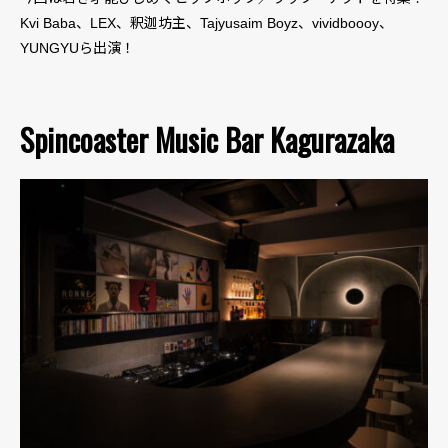
Kvi Baba、LEX、釈迦坊主、Tajyusaim Boyz、vividboooy、
YUNGYUら出演！
Spincoaster Music Bar Kagurazaka