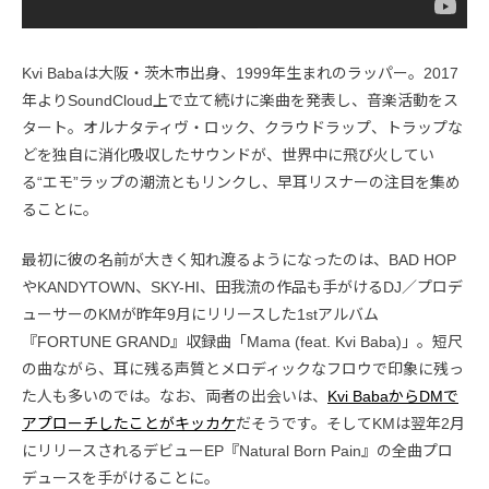
Kvi Babaは大阪・茨木市出身、1999年生まれのラッパー。2017
年よりSoundCloud上で立て続けに楽曲を発表し、音楽活動をス
タート。オルナタティヴ・ロック、クラウドラップ、トラップな
どを独自に消化吸収したサウンドが、世界中に飛び火してい
る“エモ”ラップの潮流ともリンクし、早耳リスナーの注目を集め
ることに。
最初に彼の名前が大きく知れ渡るようになったのは、BAD HOP
やKANDYTOWN、SKY-HI、田我流の作品も手がけるDJ／プロデ
ューサーのKMが昨年9月にリリースした1stアルバム
『FORTUNE GRAND』収録曲「Mama (feat. Kvi Baba)」。短尺
の曲ながら、耳に残る声質とメロディックなフロウで印象に残っ
た人も多いのでは。なお、両者の出会いは、
Kvi BabaからDMで
アプローチしたことがキッカケ
だそうです。そしてKMは翌年2月
にリリースされるデビューEP『Natural Born Pain』の全曲プロ
デュースを手がけることに。