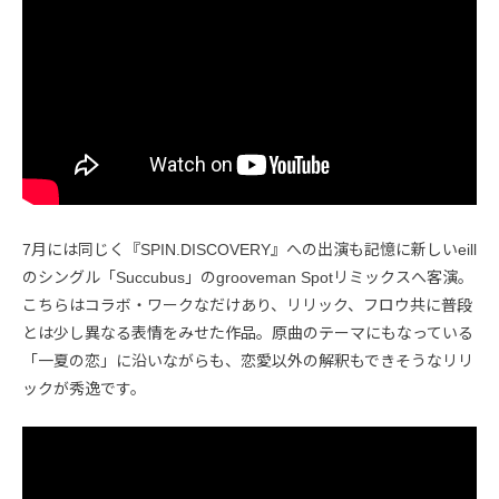
7月には同じく『SPIN.DISCOVERY』への出演も記憶に新しいeill
のシングル「Succubus」のgrooveman Spotリミックスへ客演。
こちらはコラボ・ワークなだけあり、リリック、フロウ共に普段
とは少し異なる表情をみせた作品。原曲のテーマにもなっている
「一夏の恋」に沿いながらも、恋愛以外の解釈もできそうなリリ
ックが秀逸です。