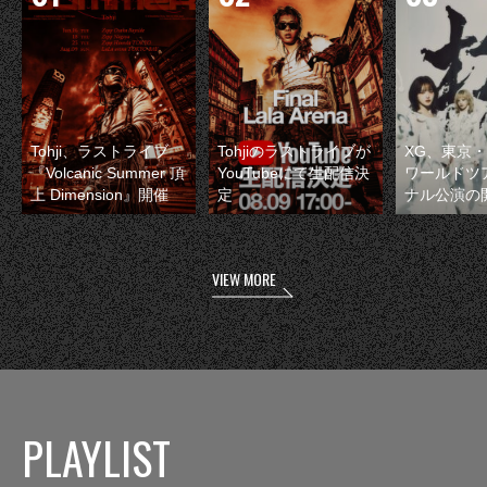
Tohji、ラストライブ
Tohjiのラストライブが
XG、東京
『Volcanic Summer 頂
YouTubeにて生配信決
ワールドツ
上 Dimension』開催
定
ナル公演の
VIEW MORE
PLAYLIST