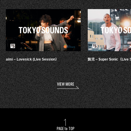
aimi – Lovesick (Live Session）
鋭児 – $uper $onic（Live 
VIEW MORE
PAGE to TOP