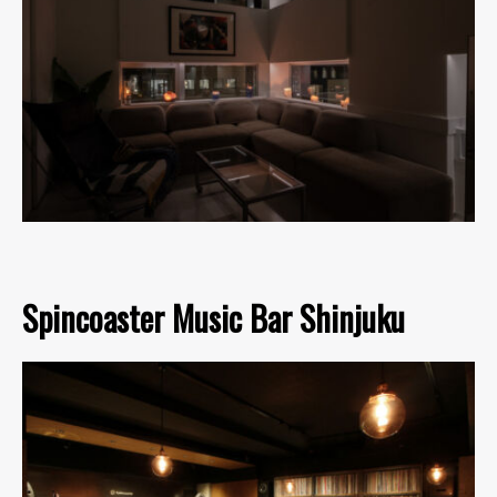
Spincoaster Music Bar Shinjuku