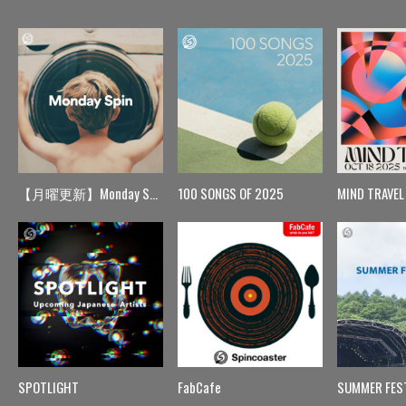
【月曜更新】Monday Spin
100 SONGS OF 2025
MIND TRAVEL
SPOTLIGHT
FabCafe
SUMMER FES