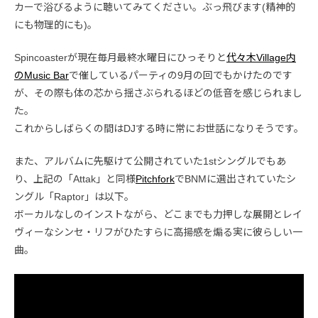
カーで浴びるように聴いてみてください。ぶっ飛びます(精神的
にも物理的にも)。
Spincoasterが現在毎月最終水曜日にひっそりと
代々木Village内
のMusic Bar
で催しているパーティの9月の回でもかけたのです
が、その際も体の芯から揺さぶられるほどの低音を感じられまし
た。
これからしばらくの間はDJする時に常にお世話になりそうです。
また、アルバムに先駆けて公開されていた1stシングルでもあ
り、上記の「Attak」と同様
Pitchfork
でBNMに選出されていたシ
ングル「Raptor」は以下。
ボーカルなしのインストながら、どこまでも力押しな展開とレイ
ヴィーなシンセ・リフがひたすらに高揚感を煽る実に彼らしい一
曲。