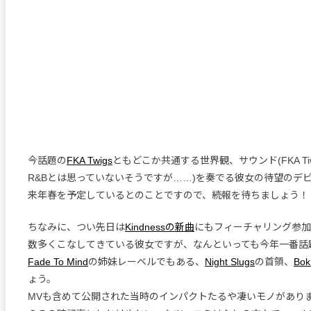
今話題の
FKA Twigs
ともどこか共通する世界観、サウンド(FKA T
R&Bとは思っていないそうですが……)を奏でる彼女の待望のデ
来年春を予定しているとのことですので、続報を待ちましょう！
ちなみに、つい先日は
Kindnessの新曲
にもフィーチャリング参加
数多くこなしてきている彼女ですが、なんといっても今年一番話
Fade To Mind
の姉妹レーベルでもある、
Night Slugs
の首領、
Bok
ょう。
MVも含めて公開された当時のインパクトたるや凄いモノがありま