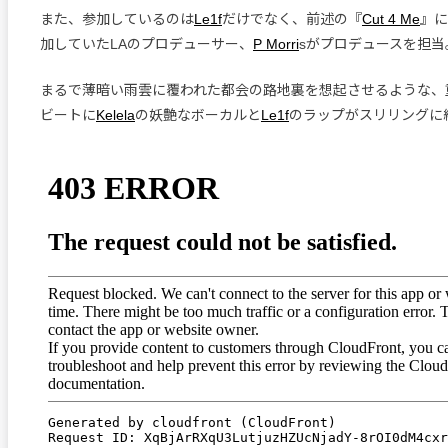
また、参加しているのは
Le1f
だけでなく、前述の『
Cut 4 Me
』に
加していたLAのプロデューサー、
P Morri
sがプロデュースを担当
まるで薄暗い雨雲に覆われた都会の路地裏を想起させるような、
ビートに
Kelela
の妖艶なボーカルと
Le1f
のラップがスリリングに