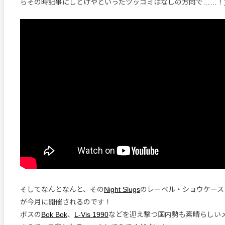
らその時記事にしとけやといったツッコミはなしの方向で……！
そしてなんとなんと、その
Night Slugs
のレーベル・ショウケース
が今月に開催されるのです！
ボスの
Bok Bok
、
L-Vis 1990
などを迎え撃つ国内勢も素晴らしい