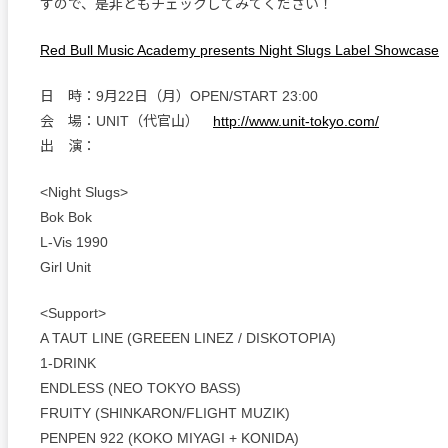
すので、是非ともチェックしてみてください！
Red Bull Music Academy presents Night Slugs Label Showcase
日 時：9月22日（月）OPEN/START 23:00
会 場：UNIT（代官山）
http://www.unit-tokyo.com/
出 演：
<Night Slugs>
Bok Bok
L-Vis 1990
Girl Unit
<Support>
A TAUT LINE (GREEEN LINEZ / DISKOTOPIA)
1-DRINK
ENDLESS (NEO TOKYO BASS)
FRUITY (SHINKARON/FLIGHT MUZIK)
PENPEN 922 (KOKO MIYAGI + KONIDA)