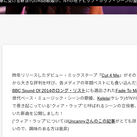
身に受ける新世代のR&B歌姫が、NYの地下ヒップ・ホップ・シーンの
昨年リリースしたデビュー・ミックステープ『
Cut 4 Me
』がその
から大きな評判を呼び、各メディアの年間ベストにも食い込んだ
BBC Sound Of 2014のロング・リスト
にも選出された
Fade To M
世代ベース・ミュージック・シーンの歌姫、
Kelela
(ケレラ)がN
で巻き起こっている“クィア・ラップ”と呼ばれるシーンの立役者
いた新曲を公開しました！
(“クィア・ラップ”については
Uncannyさんのこの記事
がとても詳
いので、興味のある方は是非)