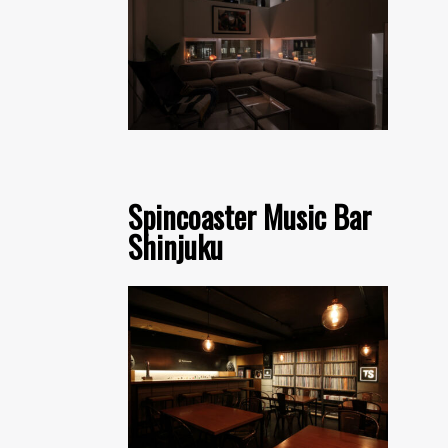
Spincoaster Music Bar
Shinjuku