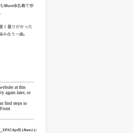
も
Morri$
名義で参
。
重く曇りがかった
絡み合う一曲。