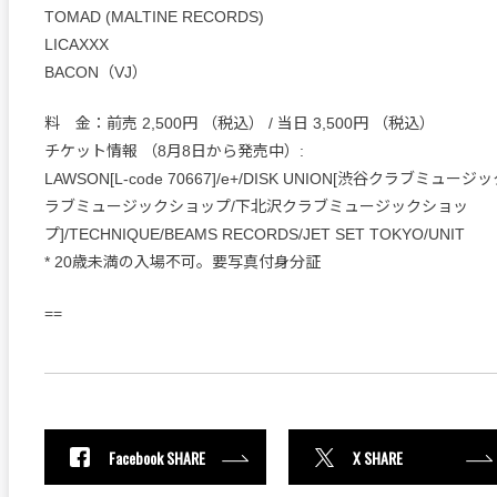
TOMAD (MALTINE RECORDS)
LICAXXX
BACON（VJ）
料 金：前売 2,500円 （税込） / 当日 3,500円 （税込）
チケット情報 （8月8日から発売中）:
LAWSON[L-code 70667]/e+/DISK UNION[渋谷クラブミュ
ラブミュージックショップ/下北沢クラブミュージックショッ
プ]/TECHNIQUE/BEAMS RECORDS/JET SET TOKYO/UNIT
* 20歳未満の入場不可。要写真付身分証
==
Facebook SHARE
X SHARE