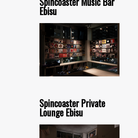
Spincoaster Music Bar
Ebisu
Spincoaster Private
Lounge Ebisu