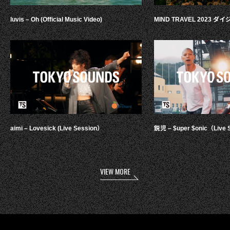
luvis – Oh (Official Music Video)
MIND TRAVEL 2023 
aimi – Lovesick (Live Session）
鋭児 – $uper $onic（Live 
VIEW MORE