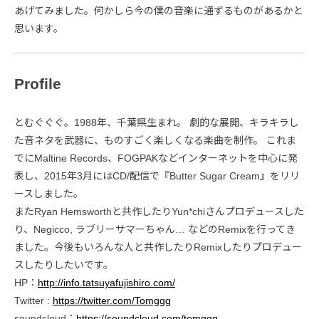
あげてみました。何かしら今の僕の音楽に通ずるものがあるかと
思います。
Profile
とむぐぐぐ。1988年、千葉県生まれ。 劇的な展開、キラキラし
た音ネタを武器に、ものすごく楽しくなる楽曲を制作。 これま
でにMaltine Records、FOGPAKなどインターネットを中心に発
表し、2015年3月にはCD/配信で『Butter Sugar Cream』をリリ
ースしました。
またRyan Hemsworthと共作したりYun*chiさんプロデュースした
り、Negicco, ラブリーサマーちゃん… などのRemixを行ってき
ました。今後もいろんな人と共作したりRemixしたりプロデュー
スしたりしたいです。
HP：
http://info.tatsuyafujishiro.com/
Twitter :
https://twitter.com/Tomggg
soundcloud：
https://soundcloud.com/tomggg