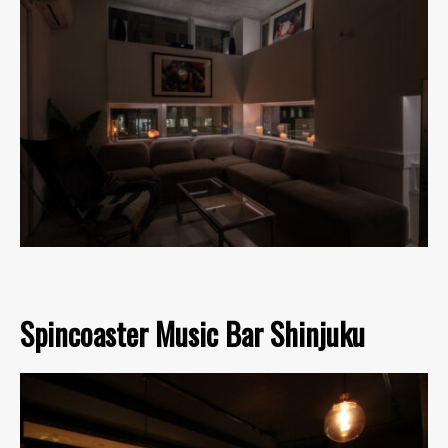
Spincoaster Music Bar Shinjuku