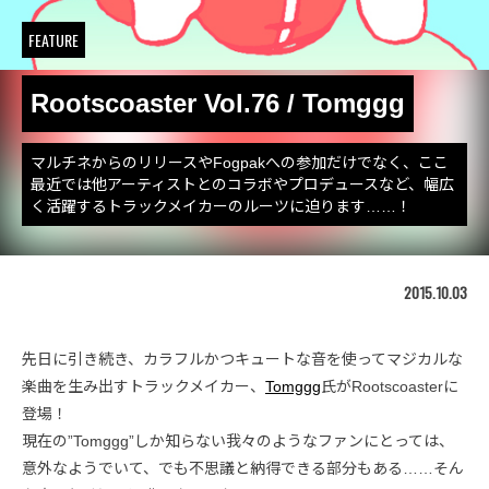
FEATURE
Rootscoaster Vol.76 / Tomggg
マルチネからのリリースやFogpakへの参加だけでなく、ここ
最近では他アーティストとのコラボやプロデュースなど、幅広
く活躍するトラックメイカーのルーツに迫ります……！
2015.10.03
先日に引き続き、カラフルかつキュートな音を使ってマジカルな
楽曲を生み出すトラックメイカー、
Tomggg
氏がRootscoasterに
登場！
現在の”Tomggg”しか知らない我々のようなファンにとっては、
意外なようでいて、でも不思議と納得できる部分もある……そん