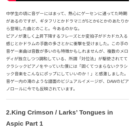
中学生の頃に音ゲーにはまって、熱心にゲーセンに通ってた時期
があるのですが、ギタフリとかドラマニが5とか6とかのあたりか
ら登場した曲とのこと。今あるのかな。
ピアノが激しく上昇下降するフレーズとか変拍子がドカドカ入る
感じとかドラムの手数の多さとかに衝撃を受けました。この手の
音ゲー楽曲は音数が多いのも特徴かもしれませんが、複数のメロ
ディが独立しつつ調和している、所謂「対位法」が駆使されてて
クラシックピアノをやっていた僕には「固くてつまらないクラシ
ック音楽をこんなにポップにしていいのか！」と感激しました。
音ゲー内の滝のような譜面のビジュアルイメージが、DAWのピア
ノロールに今でも反映されています。
2.King Crimson / Larks’ Tongues in
Aspic Part 1