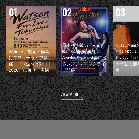
日本初上陸の『Red
KEIJUの
Watson、地元・徳島
Bull Symphonic』に
YOUNG JU
にてフリーライブ開
Awichが出演 4都市巡
ルバム『juzz
催 『阿波おどり
るシンフォニックライ
周年記念盤
2026』に併せて実施
ブ開催
定
VIEW MORE