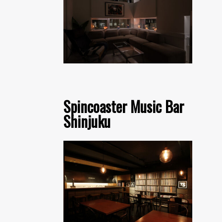
Spincoaster Music Bar
Shinjuku