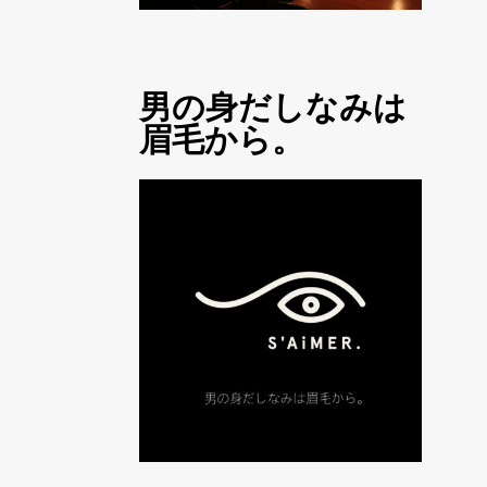
男の身だしなみは
眉毛から。