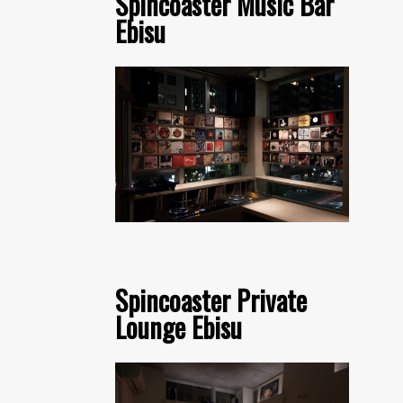
Spincoaster Music Bar
Ebisu
Spincoaster Private
Lounge Ebisu