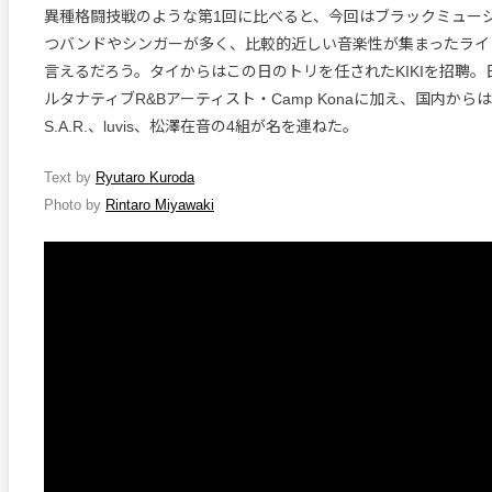
異種格闘技戦のような第1回に比べると、今回はブラックミュー
つバンドやシンガーが多く、比較的近しい音楽性が集まったライ
言えるだろう。タイからはこの日のトリを任されたKIKIを招聘
ルタナティブR&Bアーティスト・Camp Konaに加え、国内からはBil
S.A.R.、luvis、松澤在音の4組が名を連ねた。
Text by
Ryutaro Kuroda
Photo by
Rintaro Miyawaki