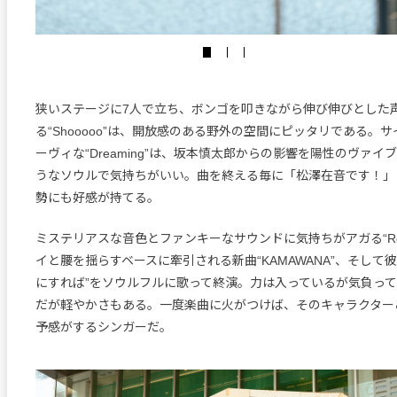
狭いステージに7人で立ち、ボンゴを叩きながら伸び伸びとした
る“Shooooo”は、開放感のある野外の空間にピッタリである。
ーヴィな“Dreaming”は、坂本慎太郎からの影響を陽性のヴァ
うなソウルで気持ちがいい。曲を終える毎に「松澤在音です！」
勢にも好感が持てる。
ミステリアスな音色とファンキーなサウンドに気持ちがアガる“Ro
イと腰を揺らすベースに牽引される新曲“KAMAWANA”、そして彼
にすれば”をソウルフルに歌って終演。力は入っているが気負っ
だが軽やかさもある。一度楽曲に火がつけば、そのキャラクター
予感がするシンガーだ。