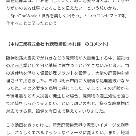
棄物処理業は、世界を回していくために必要不可欠な、とてもや
りがいのある仕事であることを伝えたい」という想いから、
「SpinTheWorld / 世界を美しく回そう」というコンセプトで制
作することに至ったという。
【木村工業株式会社 代表取締役 木村鐘一のコメント】
阪神淡路大震災でがれきなどの廃棄物が大量発生する中、被災地
の地元企業として何か地域に役立つことができないかと考え、市
の遊休地を借りて仮設処理プラントを設置し、大量の廃棄物を処
理させて頂きました。当時は明石市内に大規模な処理施設がなか
った為、その必要性を痛切に感じました。そして、その経験から
今後地震などの大災害が発生した場合、廃棄物の適正処理を通じ
て地域をしっかり支えたい、という想いのもと、様々な廃棄物に
対応できる様、設備を今日まで整えてまいりました。
この動画をきっかけに、産業廃棄物業界の泥臭いイメージを刷新
し、若々しくエネルギッシュなイメージに変えたい。また、地域