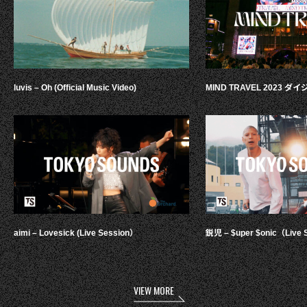
luvis – Oh (Official Music Video)
MIND TRAVEL 2023 
aimi – Lovesick (Live Session）
鋭児 – $uper $onic（Live 
VIEW MORE