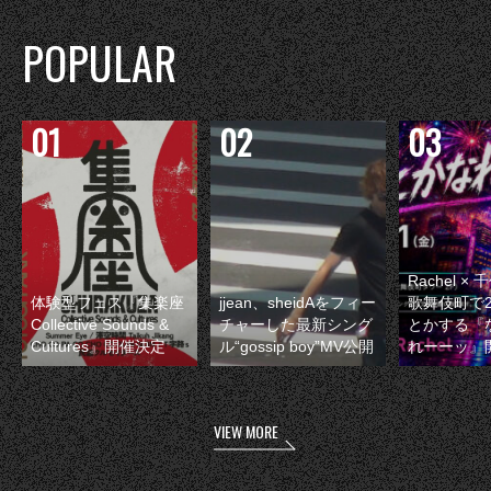
POPULAR
Rachel 
体験型フェス『集楽座
jjean、sheidAをフィー
歌舞伎町で
Collective Sounds &
チャーした最新シング
とかする『
Cultures』開催決定
ル“gossip boy”MV公開
れーーッ』
VIEW MORE