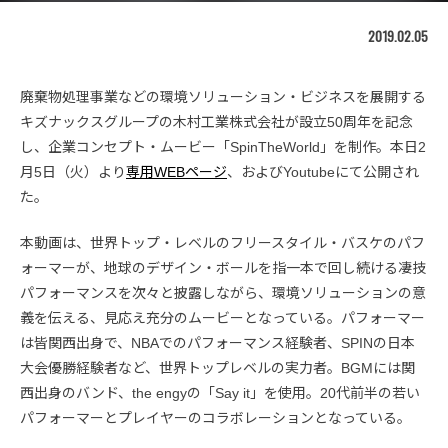
2019.02.05
廃棄物処理事業などの環境ソリューション・ビジネスを展開する
キズナックスグループの木村工業株式会社が設立50周年を記念
し、企業コンセプト・ムービー「SpinTheWorld」を制作。本日2
月5日（火）より
専用WEBページ
、およびYoutubeにて公開され
た。
本動画は、世界トップ・レベルのフリースタイル・バスケのパフ
ォーマーが、地球のデザイン・ボールを指一本で回し続ける凄技
パフォーマンスを次々と披露しながら、環境ソリューションの意
義を伝える、見応え充分のムービーとなっている。パフォーマー
は皆関西出身で、NBAでのパフォーマンス経験者、SPINの日本
大会優勝経験者など、世界トップレベルの実力者。BGMには関
西出身のバンド、the engyの「Say it」を使用。20代前半の若い
パフォーマーとプレイヤーのコラボレーションとなっている。