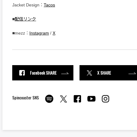
Jacket Design：
Tacos
■
配信リンク
■mezz：
Instagram
/
X
Facebook SHARE
X SHARE
Spincoaster SNS