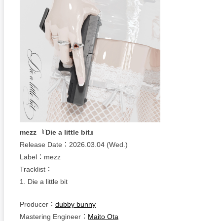
mezz 『Die a little bit』
Release Date：2026.03.04 (Wed.)
Label：mezz
Tracklist：
1. Die a little bit
Producer：
dubby bunny
Mastering Engineer：
Maito Ota