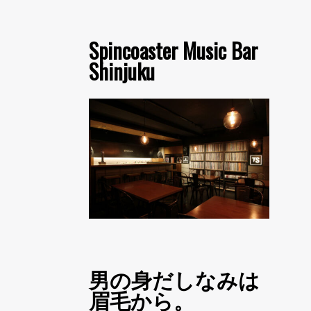
Spincoaster Music Bar
Shinjuku
男の身だしなみは
眉毛から。