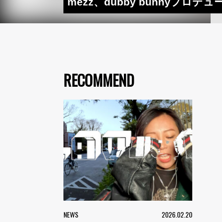
mezz、dubby bunnyプロデュース
RECOMMEND
NEWS
2026.02.20