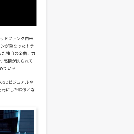
リキッドファンク由来
インが重なったトラ
乗った独自の楽曲。力
つ感情が削られて
めている。
の3Dビジュアルや
を元にした映像とな