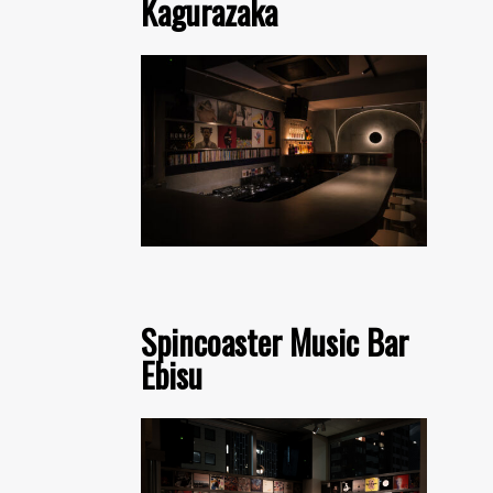
Kagurazaka
Spincoaster Music Bar
Ebisu