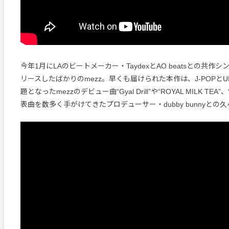
今年1月にLAのビートメーカー・TaydexとAO beatsとの共作シング
リースしたばかりのmezz。早くも届けられた本作は、J-POPと
題となったmezzのデビュー曲“Gyal Drill”や“ROYAL MILK TEA”、
表曲を数多く手がけてきたプロデューサー・dubby bunnyとの