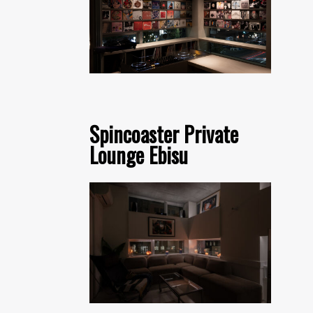
Spincoaster Private
Lounge Ebisu