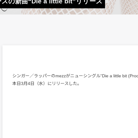
の新曲“Die a little bit”リリース
シンガー／ラッパーのmezzがニューシングル“Die a little bit (Prod. 
本日3月4日（水）にリリースした。