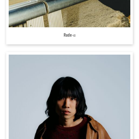
Rude-α