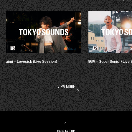
aimi – Lovesick (Live Session）
鋭児 – $uper $onic（Live 
VIEW MORE
PAGE to TOP