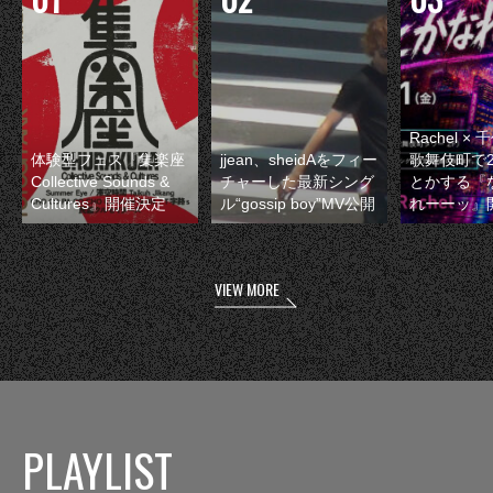
Rachel 
体験型フェス『集楽座
jjean、sheidAをフィー
歌舞伎町で
Collective Sounds &
チャーした最新シング
とかする『
Cultures』開催決定
ル“gossip boy”MV公開
れーーッ』
VIEW MORE
PLAYLIST