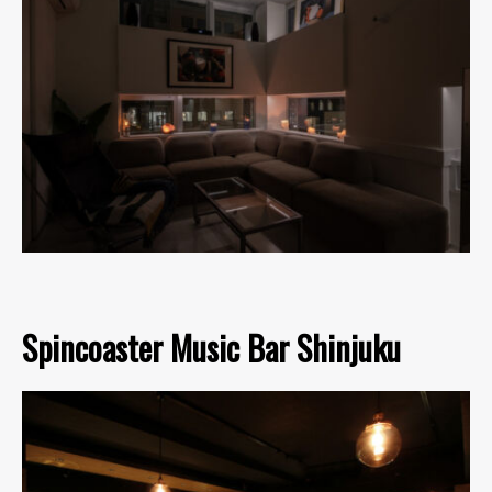
Spincoaster Music Bar Shinjuku