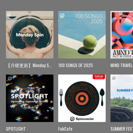
【月曜更新】Monday Spin
100 SONGS OF 2025
MIND TRAVEL
SPOTLIGHT
FabCafe
SUMMER FES