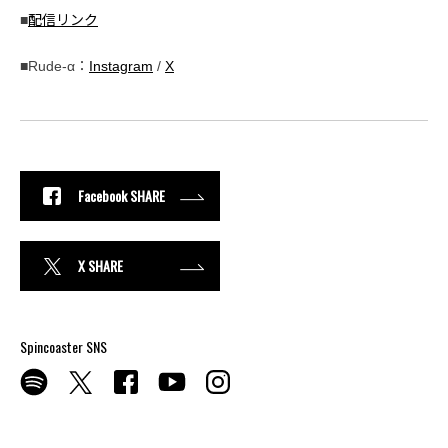
■
配信リンク
■Rude-α：
Instagram
/
X
Facebook SHARE
X SHARE
Spincoaster SNS