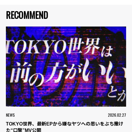
RECOMMEND
NEWS
2026.02.27
TOKYO世界、最新EPから嫌なヤツへの思いをぶち撒け
た“口撃”MV公開