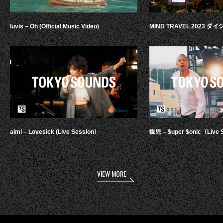
luvis – Oh (Official Music Video)
MIND TRAVEL 2023 
aimi – Lovesick (Live Session）
鋭児 – $uper $onic（Live 
VIEW MORE