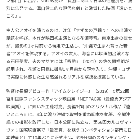
ン部門」に出品、Variety誌が「貧困にあえぐ日本の性差別を、痛
烈に告発する。溝口健二的な現代悲劇」と激賞した映画『遠いと
ころ』。
主人公アオイを演じるのは、昨年『すずめの戸締り』への出演で
話題を呼び、本作が映画初主演となる花瀬琴音。東京出身の彼女
が、撮影の1ヶ月前から現地で生活し、“沖縄で生まれ育った若
者”アオイを体現する。アオイの友人、海音には映画初出演とな
る石田夢実、夫のマサヤには『衝動』（2021）の佐久間祥朗が
起用され、花瀬と同様に撮影1ヶ月前から現地入り、沖縄・コザ
で実際に体感した生活感溢れるリアルな演技を披露している。
監督は長編デビュー作『アイムクレイジー』（2019）で第22回
富川国際ファンタスティック映画祭「NETPAC賞（最優秀アジア
映画賞）」に輝いた工藤将亮。長編3作目のオリジナル作品『遠
いところ』は、4年に渡り沖縄で取材を重ね脚本を執筆、全編沖
縄での撮影を敢行した。日本公開に先立ち、第56回カルロヴィ・
ヴァリ国際映画祭で「最高賞」を競うコンペティション部門に日
本映画として10年ぶりに正式出品、約8分間のスタンディング・