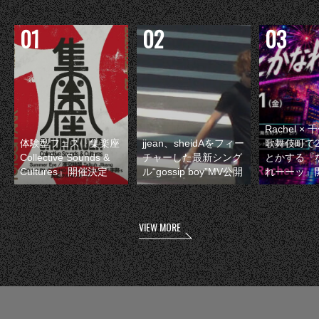
Rachel 
体験型フェス『集楽座
jjean、sheidAをフィー
歌舞伎町で
Collective Sounds &
チャーした最新シング
とかする『
Cultures』開催決定
ル“gossip boy”MV公開
れーーッ』
VIEW MORE