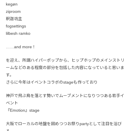
kegøn
ziproom
釈迦坊主
fogsettings
lilbesh ramko
……and more！
を迎え、所謂ハイパーポップから、ヒップホップのメインストリ
ームなどのある程度の部分を包括した内容になっていると思いま
す。
さらに今年はイベントコラボのstageも作っており
神戸で飛ぶ鳥を落とす勢いでムーブメントになりつつある若手イ
ベント
『Emotion』stage
大阪でローカルの地盤を固めつつお祭りpartyとして注目を浴び
る