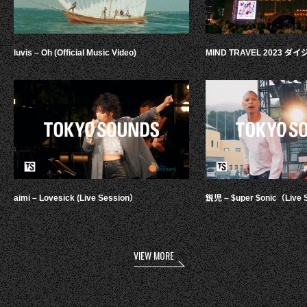
luvis – Oh (Official Music Video)
MIND TRAVEL 2023 
aimi – Lovesick (Live Session）
鋭児 – $uper $onic（Live 
VIEW MORE