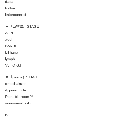
dada
halfye
linterconnect
▼『百物語』STAGE
AON
agul
BANDIT
Lil hana
lymph
VJ : O.G.I
▼『peeps』STAGE
omochakunn
dj puremode
P’ortable room™︎
younyamahashi
[VJ]