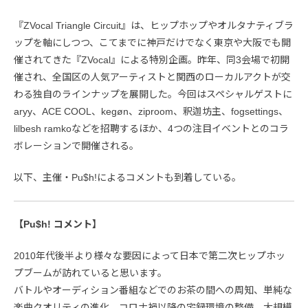
『ZVocal Triangle Circuit』は、ヒップホップやオルタナティブラ
ップを軸にしつつ、こてまでに神戸だけでなく東京や大阪でも開
催されてきた『ZVocal』による特別企画。昨年、同3会場で初開
催され、全国区の人気アーティストと関西のローカルアクトが交
わる独自のラインナップを展開した。今回はスペシャルゲストに
aryy、ACE COOL、kegøn、ziproom、釈迦坊主、fogsettings、
lilbesh ramkoなどを招聘するほか、4つの注目イベントとのコラ
ボレーションで開催される。
以下、主催・Pu$h!によるコメントも到着している。
【Pu$h! コメント】
2010年代後半より様々な要因によって日本で第二次ヒップホッ
プブームが訪れていると思います。
バトルやオーディション番組などでのお茶の間への周知、単純な
楽曲クオリティの進化、コロナ禍以降の宅録環境の整備、大規模