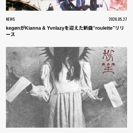
NEWS
2026.05.27
kegønがKianna & Yvnlazyを迎えた新曲“roulette”リリ
ース