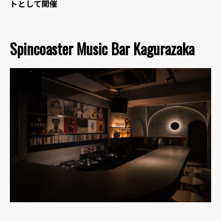
トとして開催
Spincoaster Music Bar Kagurazaka