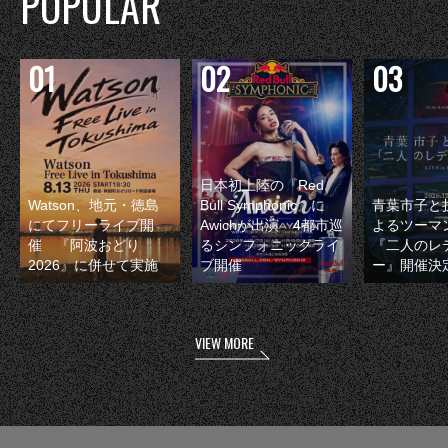
POPULAR
日本初上陸の『Red
Watson、地元・徳島
Bull Symphonic』に
青葉市子と
にてフリーライブ開
Awichが出演 4都市巡
よるツーマ
催 『阿波おどり
るシンフォニックライ
『二人のレ
2026』に併せて実施
ブ開催
ー』開催決
VIEW MORE