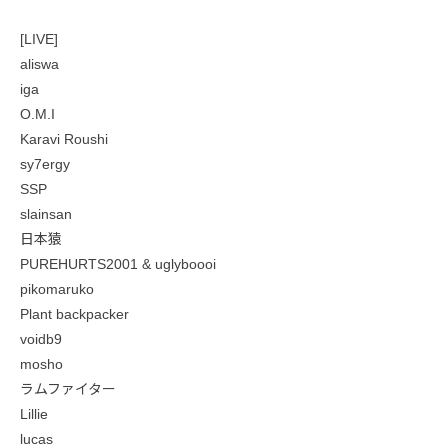
[LIVE]
aliswa
iga
O.M.I
Karavi Roushi
sy7ergy
SSP
slainsan
日本猿
PUREHURTS2001 & uglyboooi
pikomaruko
Plant backpacker
voidb9
mosho
ラムファイター
Lillie
lucas