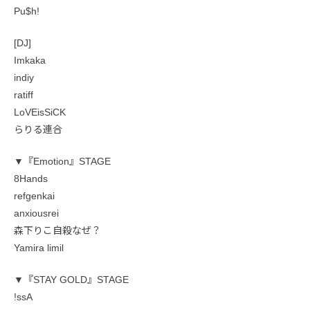
Pu$h!
[DJ]
Imkaka
indiy
ratiff
LoVEisSiCK
らりる連合
▼『Emotion』STAGE
8Hands
refgenkai
anxiousrei
森下りこ自殺なぜ？
Yamira limil
▼『STAY GOLD』STAGE
!ssA