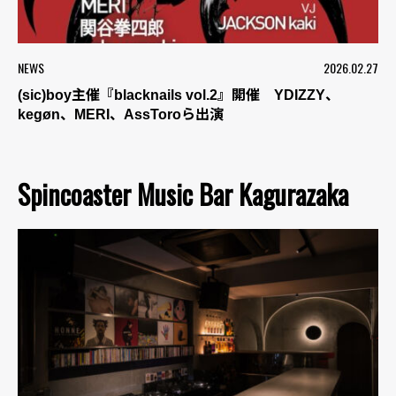
NEWS
2026.02.27
(sic)boy主催『blacknails vol.2』開催 YDIZZY、
kegøn、MERI、AssToroら出演
Spincoaster Music Bar Kagurazaka