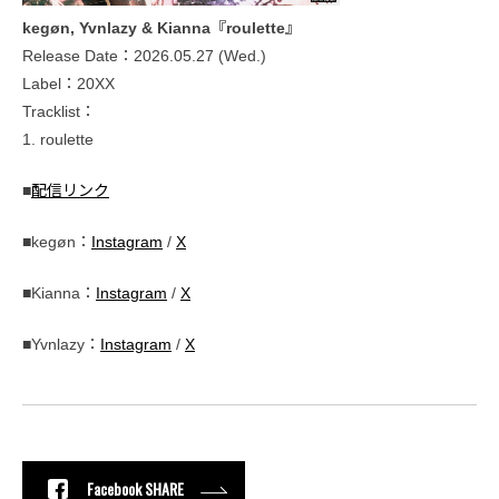
kegøn, Yvnlazy & Kianna『roulette』
Release Date：2026.05.27 (Wed.)
Label：20XX
Tracklist：
1. roulette
■
配信リンク
■kegøn：
Instagram
/
X
■Kianna：
Instagram
/
X
■Yvnlazy：
Instagram
/
X
Facebook SHARE