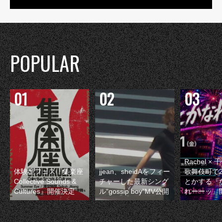
POPULAR
Rachel 
体験型フェス『集楽座
jjean、sheidAをフィー
歌舞伎町で
Collective Sounds &
チャーした最新シング
とかする『
Cultures』開催決定
ル“gossip boy”MV公開
れーーッ』