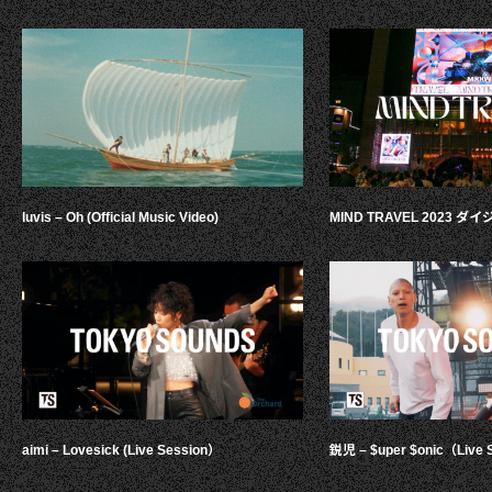
luvis – Oh (Official Music Video)
MIND TRAVEL 2023 
aimi – Lovesick (Live Session）
鋭児 – $uper $onic（Live 