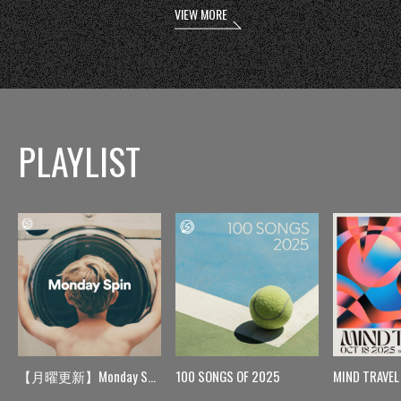
VIEW MORE
PLAYLIST
【月曜更新】Monday Spin
100 SONGS OF 2025
MIND TRAVEL