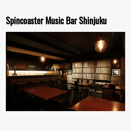
Spincoaster Music Bar Shinjuku