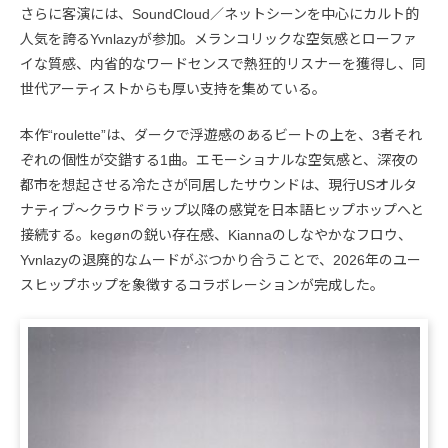
さらに客演には、SoundCloud／ネットシーンを中心にカルト的
人気を誇るYvnlazyが参加。メランコリックな空気感とローファ
イな質感、内省的なワードセンスで熱狂的リスナーを獲得し、同
世代アーティストからも厚い支持を集めている。
本作“roulette”は、ダークで浮遊感のあるビートの上を、3者それ
ぞれの個性が交錯する1曲。エモーショナルな空気感と、深夜の
都市を想起させる冷たさが同居したサウンドは、現行USオルタ
ナティブ〜クラウドラップ以降の感覚を日本語ヒップホップへと
接続する。kegønの鋭い存在感、Kiannaのしなやかなフロウ、
Yvnlazyの退廃的なムードがぶつかり合うことで、2026年のユー
スヒップホップを象徴するコラボレーションが完成した。