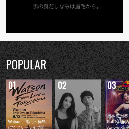
POPULAR
日本初上陸の
Watson、地元・徳島
Bull Symp
にてフリーライブ開
Awichが