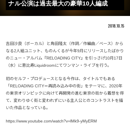
ナル公演は過去最大の豪華10人編成
2018.10.15
吉田沙良（ボーカル）と角田隆太（作詞／作編曲／ベース）から
なる2人組ユニット、ものんくるが今年9月にリリースしたばかり
のニュー・アルバム『RELOADING CITY』を引っさげ10月17日
（水）に恵比寿Liquidroomにてワンマン・ライブを行う。
初のセルフ・プロデュースとなる今作は、タイトルでもある
「RELOADING CITY＝再読み込み中の街」をテーマに、2020年
の東京オリンピックに向けて再開発の進む東京の街から着想を得
て、変わりゆく街と変われずにいる主人公とのコントラストを描
いた作品となっている。
https://www.youtube.com/watch?v=lMk9-yMyERM