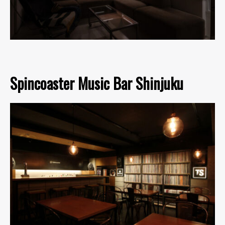
Spincoaster Music Bar Shinjuku