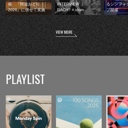
催 『阿波おどり
INTERVIEW ｜
るシンフォ
2026』に併せて実施
RACH? × idom
ブ開催
VIEW MORE
PLAYLIST