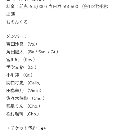
料金：前売 ￥4,000 / 当日券 ￥4,500 （各1D代別途）
出演：
ものんくる
メンバー：
吉田沙良 （Vo.）
角田隆太 （Ba./ Syn. / Gt.）
宮川純 （Key.）
伊吹文裕 （Dr.）
小川翔 （Gt.）
関口将史 （Cello）
田島華乃 （Violin）
佐々木詩織 （Cho.）
稲泉りん （Cho.）
松村瑠璃（Cho.）
・チケット予約：
e+