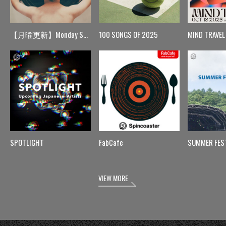
【月曜更新】Monday Spin
100 SONGS OF 2025
MIND TRAVEL
SPOTLIGHT
FabCafe
SUMMER FES
VIEW MORE