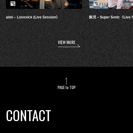
aimi – Lovesick (Live Session）
鋭児 – $uper $onic（Live 
VIEW MORE
PAGE to TOP
CONTACT