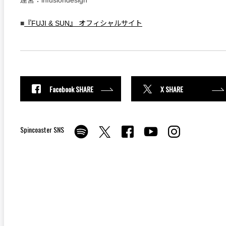
運営：infusiondesign
■
『FUJI & SUN』 オフィシャルサイト
Facebook SHARE
X SHARE
Spincoaster SNS