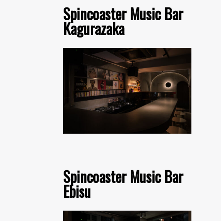
Spincoaster Music Bar
Kagurazaka
Spincoaster Music Bar
Ebisu