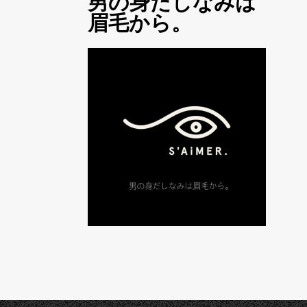
男の身だしなみは
眉毛から。