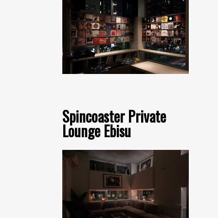
Spincoaster Private
Lounge Ebisu