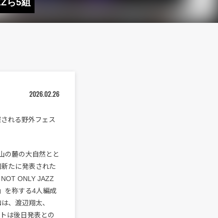
ZZら5組
2026.02.26
催される野外フェス
山の麓の大自然とと
今回新たに発表された
T ONLY JAZZ
DUB」を称する4人編成
JSNは、渡辺翔太、
ゲストは後日発表との