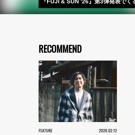
『FUJI & SUN ’26』第3弾発表
RECOMMEND
FEATURE
2026.02.12