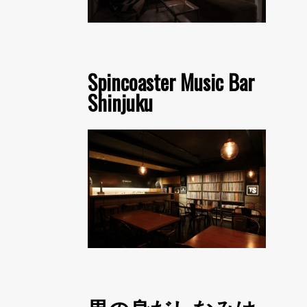
Spincoaster Music Bar
Shinjuku