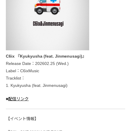
C6ix 『Kyukyusha (feat. Jinmenusagi)』
Release Date：202602.25 (Wed.)
Label：C6ixMusic
Tracklist：
1. Kyukyusha (feat. Jinmenusagi)
■
配信リンク
【イベント情報】