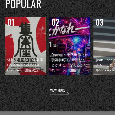
POPULAR
Rachel × 千代田修平が
体験型フェス『集楽座
歌舞伎町で2時間なん
jjean、sh
Collective Sounds &
とかする『なんとかな
チャーした
Cultures』開催決定
れーーッ』開催
ル“gossip 
VIEW MORE