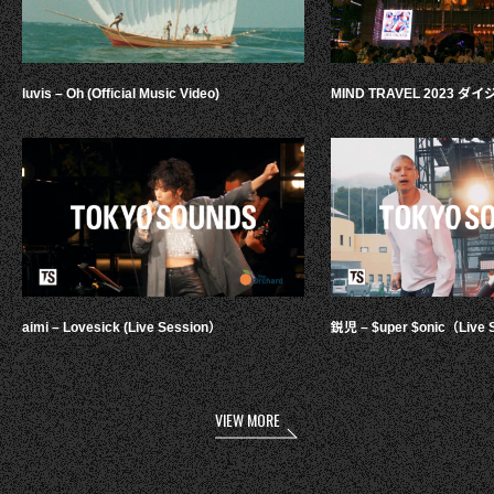
luvis – Oh (Official Music Video)
MIND TRAVEL 2023 
aimi – Lovesick (Live Session）
鋭児 – $uper $onic（Live 
VIEW MORE