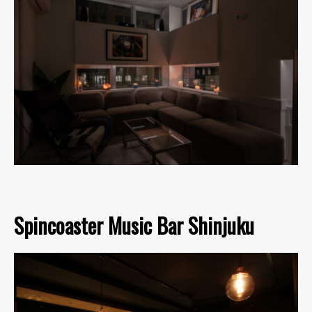
Spincoaster Music Bar Shinjuku