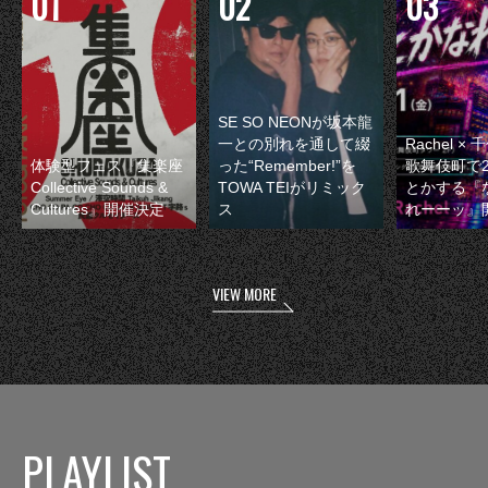
SE SO NEONが坂本龍
一との別れを通して綴
Rachel 
体験型フェス『集楽座
った“Remember!”を
歌舞伎町で
Collective Sounds &
TOWA TEIがリミック
とかする『
Cultures』開催決定
ス
れーーッ』
VIEW MORE
PLAYLIST