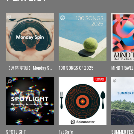
【月曜更新】Monday Spin
100 SONGS OF 2025
MIND TRAVEL
SPOTLIGHT
FabCafe
SUMMER FES