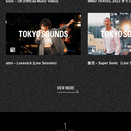
luvis – Oh (Official Music Video)
MIND TRAVEL 2023 
aimi – Lovesick (Live Session）
鋭児 – $uper $onic（Live 
VIEW MORE