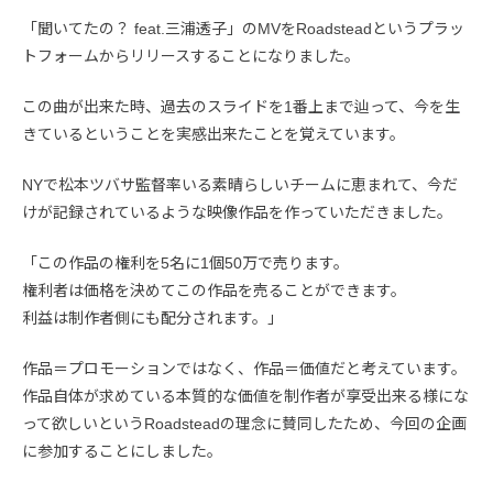
「聞いてたの？ feat.三浦透子」のMVをRoadsteadというプラッ
トフォームからリリースすることになりました。
この曲が出来た時、過去のスライドを1番上まで辿って、今を生
きているということを実感出来たことを覚えています。
NYで松本ツバサ監督率いる素晴らしいチームに恵まれて、今だ
けが記録されているような映像作品を作っていただきました。
「この作品の権利を5名に1個50万で売ります。
権利者は価格を決めてこの作品を売ることができます。
利益は制作者側にも配分されます。」
作品＝プロモーションではなく、作品＝価値だと考えています。
作品自体が求めている本質的な価値を制作者が享受出来る様にな
って欲しいというRoadsteadの理念に賛同したため、今回の企画
に参加することにしました。