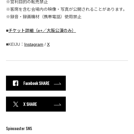
※営利目的の転売禁止
※客席を含む会場内の映像・写真が公開されることがあります。
※録音・録画機材（携帯電話）使用禁止
■
チケット詳細（e+／大阪公演のみ）
■KEIJU：
Instagram
/
X
Facebook SHARE
X SHARE
Spincoaster SNS