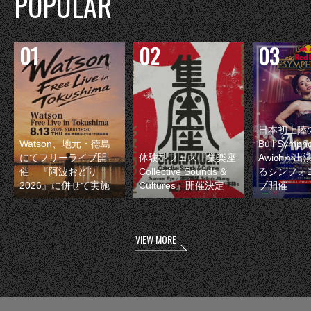
POPULAR
日本初上陸の
Watson、地元・徳島
Bull Symp
にてフリーライブ開
体験型フェス『集楽座
Awichが
催 『阿波おどり
Collective Sounds &
るシンフォ
2026』に併せて実施
Cultures』開催決定
ブ開催
VIEW MORE