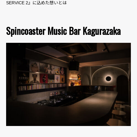
SERVICE 2』に込めた想いとは
Spincoaster Music Bar Kagurazaka