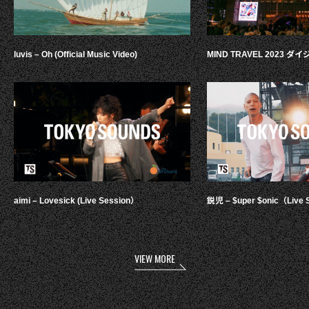
luvis – Oh (Official Music Video)
MIND TRAVEL 2023 
aimi – Lovesick (Live Session）
鋭児 – $uper $onic（Live 
VIEW MORE