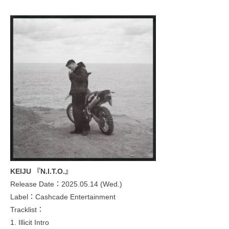
KEIJU 『N.I.T.O.』
Release Date：2025.05.14 (Wed.)
Label：Cashcade Entertainment
Tracklist：
1. Illicit Intro