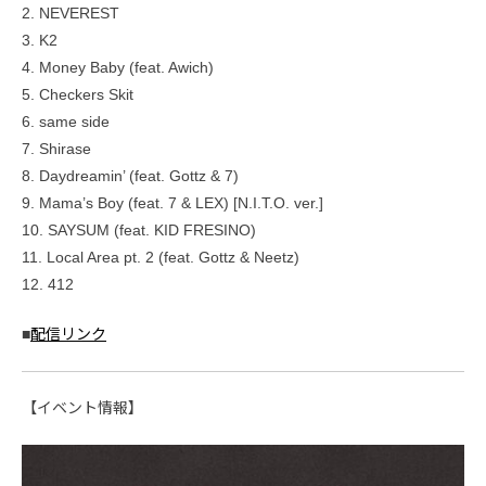
2. NEVEREST
3. K2
4. Money Baby (feat. Awich)
5. Checkers Skit
6. same side
7. Shirase
8. Daydreamin’ (feat. Gottz & 7)
9. Mama’s Boy (feat. 7 & LEX) [N.I.T.O. ver.]
10. SAYSUM (feat. KID FRESINO)
11. Local Area pt. 2 (feat. Gottz & Neetz)
12. 412
■
配信リンク
【イベント情報】