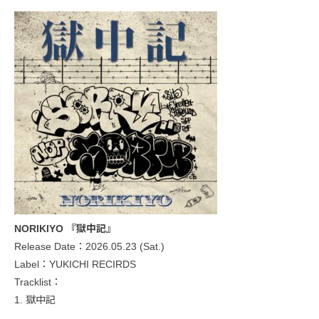
NORIKIYO 『獄中記』
Release Date：2026.05.23 (Sat.)
Label：YUKICHI RECIRDS
Tracklist：
1. 獄中記