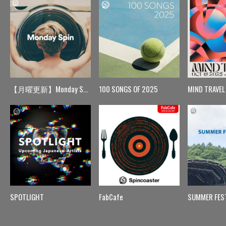
【月曜更新】Monday Spin
100 SONGS OF 2025
MIND TRAVEL
SPOTLIGHT
FabCafe
SUMMER FES