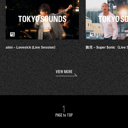
aimi – Lovesick (Live Session）
鋭児 – $uper $onic（Live 
VIEW MORE
PAGE to TOP