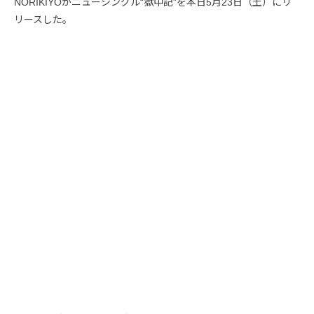
NORIKIYOがニューシングル“獄中記”を本日5月23日（土）にリ
リースした。