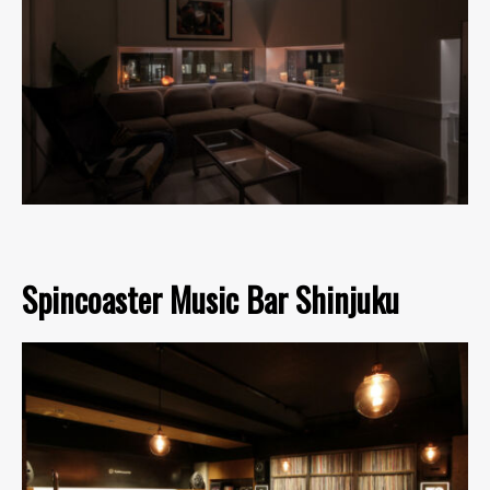
Spincoaster Music Bar Shinjuku