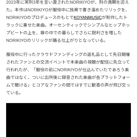
2023年に実刑3年を言い渡されたNORIKIYOが、刑の満期を迎え
た。本作はNORIKIYOが服役中に独房で書き溜めたリリックを、
NORIKIYOのプロデュースのもとで
KOYANMUSIC
が制作したト
ラックに乗せた楽曲。オーセンティックでシンプルなヒップホッ
プビートの上を、塀の中での暮らしでさらに鋭利さを増した
NORIKIYOのリリックが踊る仕上がりとなっている。
服役中に行ったクラウドファンディングの返礼品として先日開催
されたファンとの交流イベントで本楽曲の視聴が配信に先立って
行われたが、「服役の前にNORIKIYOが仕込んでいたであろう楽
曲ではなく、ついに出所後に録音された楽曲が各プラットフォー
ムで聴ける」とコアなファンの間ではすでに歓喜の声が飛び交っ
ている。