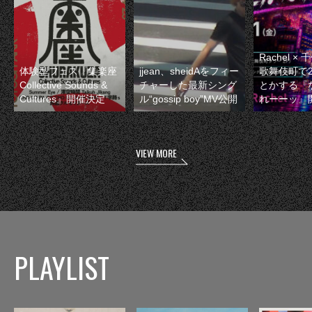
Rachel 
体験型フェス『集楽座
jjean、sheidAをフィー
歌舞伎町で
Collective Sounds &
チャーした最新シング
とかする『
Cultures』開催決定
ル“gossip boy”MV公開
れーーッ』
VIEW MORE
PLAYLIST