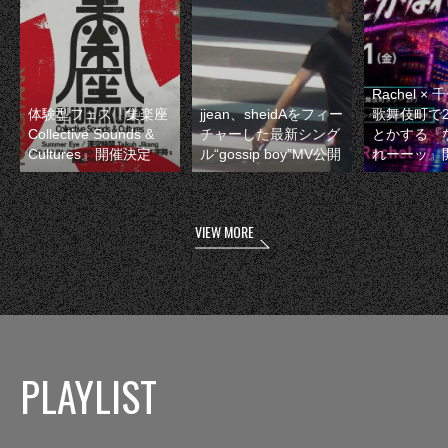
Rachel 
体験型フェス『集楽座
jjean、sheidAをフィー
歌舞伎町で
Collective Sounds &
チャーした最新シング
とかする『
Cultures』開催決定
ル“gossip boy”MV公開
れーーッ』
VIEW MORE
PLAYLIST