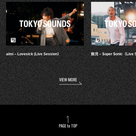
aimi – Lovesick (Live Session）
鋭児 – $uper $onic（Live 
VIEW MORE
PAGE to TOP