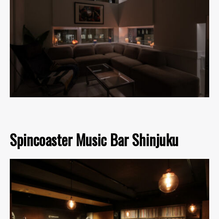
Spincoaster Music Bar Shinjuku