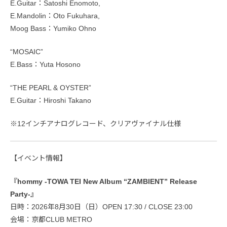
E.Guitar：Satoshi Enomoto,
E.Mandolin：Oto Fukuhara,
Moog Bass：Yumiko Ohno
“MOSAIC”
E.Bass：Yuta Hosono
“THE PEARL & OYSTER”
E.Guitar：Hiroshi Takano
※12インチアナログレコード、クリアヴァイナル仕様
【イベント情報】
『hommy -TOWA TEI New Album “ZAMBIENT” Release
Party-』
日時：2026年8月30日（日）OPEN 17:30 / CLOSE 23:00
会場：京都CLUB METRO