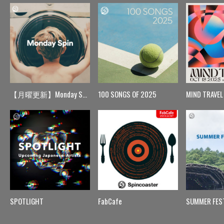
【月曜更新】Monday Spin
100 SONGS OF 2025
MIND TRAVEL
SPOTLIGHT
FabCafe
SUMMER FES