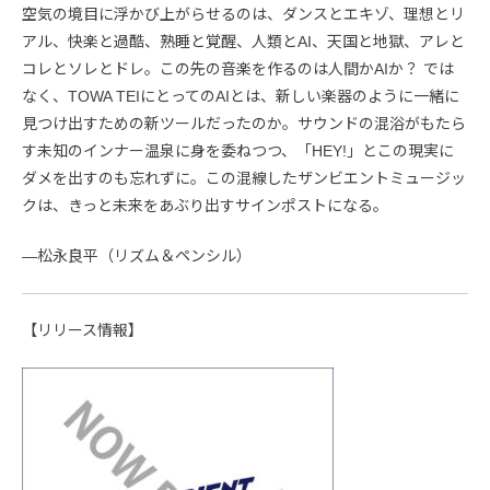
空気の境目に浮かび上がらせるのは、ダンスとエキゾ、理想とリ
アル、快楽と過酷、熟睡と覚醒、人類とAI、天国と地獄、アレと
コレとソレとドレ。この先の音楽を作るのは人間かAIか？ では
なく、TOWA TEIにとってのAIとは、新しい楽器のように一緒に
見つけ出すための新ツールだったのか。サウンドの混浴がもたら
す未知のインナー温泉に身を委ねつつ、「HEY!」とこの現実に
ダメを出すのも忘れずに。この混線したザンビエントミュージッ
クは、きっと未来をあぶり出すサインポストになる。
―松永良平（リズム＆ペンシル）
【リリース情報】