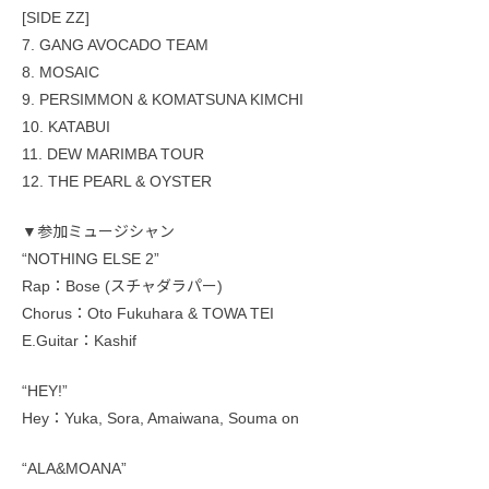
[SIDE ZZ]
7. GANG AVOCADO TEAM
8. MOSAIC
9. PERSIMMON & KOMATSUNA KIMCHI
10. KATABUI
11. DEW MARIMBA TOUR
12. THE PEARL & OYSTER
▼参加ミュージシャン
“NOTHING ELSE 2”
Rap：Bose (スチャダラパー)
Chorus：Oto Fukuhara & TOWA TEI
E.Guitar：Kashif
“HEY!”
Hey：Yuka, Sora, Amaiwana, Souma on
“ALA&MOANA”