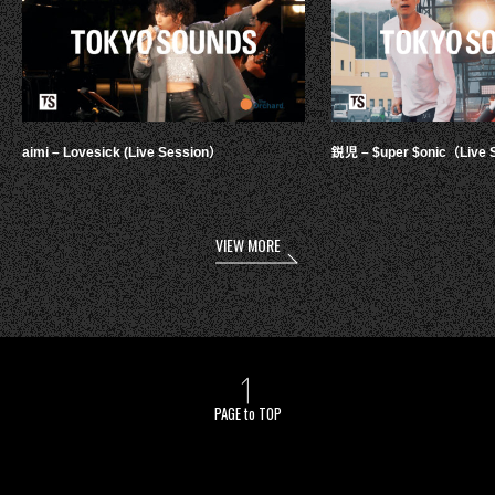
aimi – Lovesick (Live Session）
鋭児 – $uper $onic（Live 
VIEW MORE
PAGE to TOP