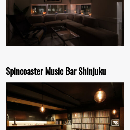
Spincoaster Music Bar Shinjuku