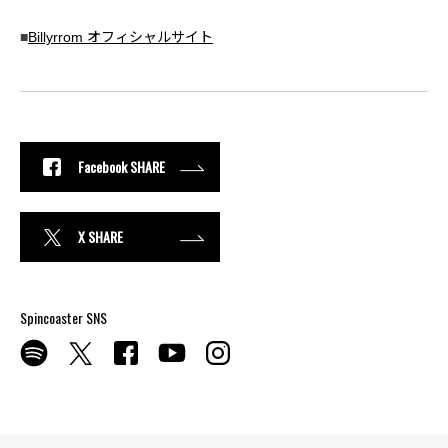
■
Billyrrom オフィシャルサイト
Facebook SHARE
X SHARE
Spincoaster SNS