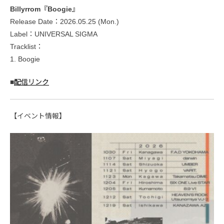
Billyrrom『Boogie』
Release Date：2026.05.25 (Mon.)
Label：UNIVERSAL SIGMA
Tracklist：
1. Boogie
■
配信リンク
【イベント情報】