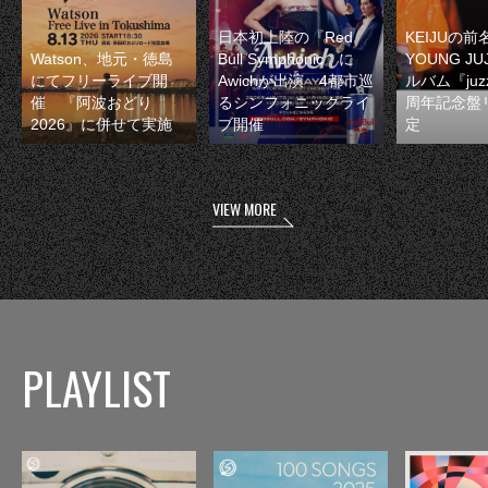
日本初上陸の『Red
KEIJUの
Watson、地元・徳島
Bull Symphonic』に
YOUNG JU
にてフリーライブ開
Awichが出演 4都市巡
ルバム『juzz
催 『阿波おどり
るシンフォニックライ
周年記念盤
2026』に併せて実施
ブ開催
定
VIEW MORE
PLAYLIST