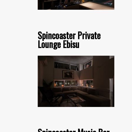
Spincoaster Private
Lounge Ebisu