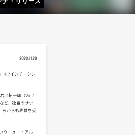
ンチ・リリース
2020.11.20
」を7インチ・シン
岩出拓十郎（Vo. /
るなど、独自のサウ
）らからも称賛を受
いうニュー・アル