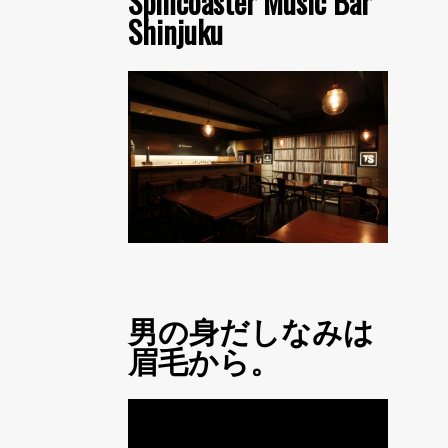
Spincoaster Music Bar
Shinjuku
男の身だしなみは
眉毛から。