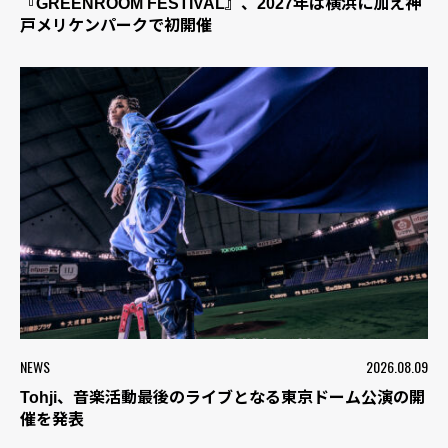
『GREENROOM FESTIVAL』、2027年は横浜に加え神
戸メリケンパークで初開催
NEWS
2026.08.09
Tohji、音楽活動最後のライブとなる東京ドーム公演の開
催を発表