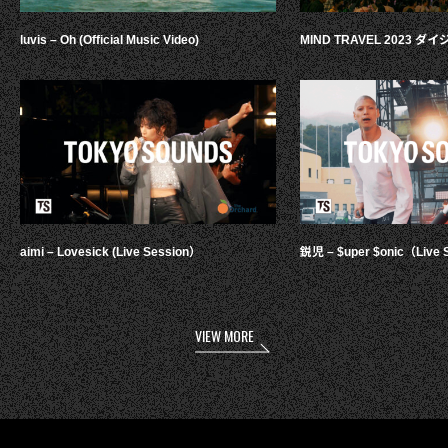
luvis – Oh (Official Music Video)
MIND TRAVEL 2023 
aimi – Lovesick (Live Session）
鋭児 – $uper $onic（Live 
VIEW MORE