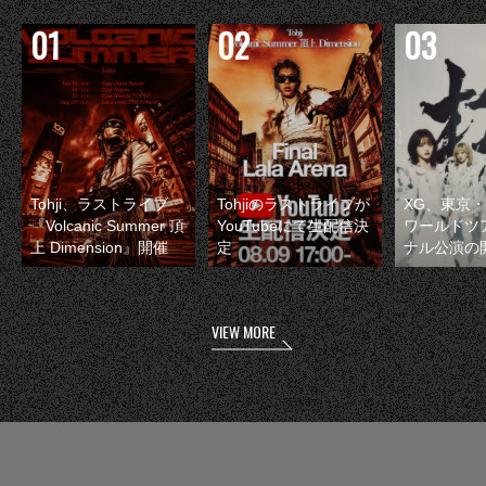
Tohji、ラストライブ
Tohjiのラストライブが
XG、東京
『Volcanic Summer 頂
YouTubeにて生配信決
ワールドツ
上 Dimension』開催
定
ナル公演の
VIEW MORE