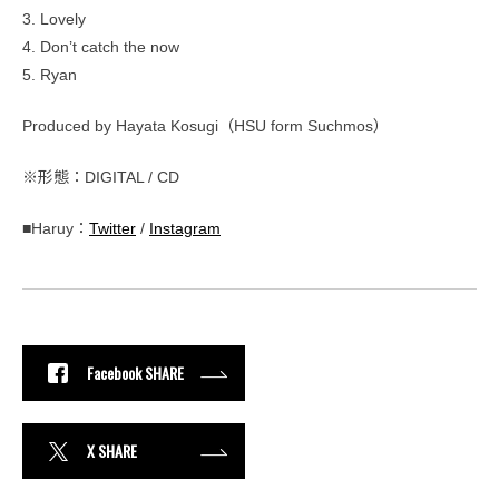
3. Lovely
4. Don’t catch the now
5. Ryan
Produced by Hayata Kosugi（HSU form Suchmos）
※形態：DIGITAL / CD
■Haruy：
Twitter
/
Instagram
Facebook SHARE
X SHARE