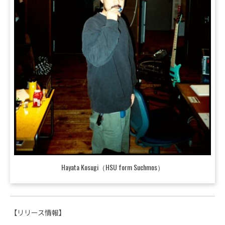
Hayata Kosugi（HSU form Suchmos）
【リリース情報】