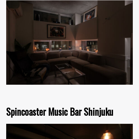
Spincoaster Music Bar Shinjuku