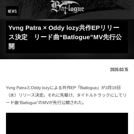
NEWS
Yvng Patra × Oddy lozy共作EPリリー
ス決定 リード曲“Batlogue”MV先行公
開
2026.03.15
Yvng PatraとOddy lozyによる共作EP『Batlogue』が3月18日
（水）リリース決定。それに先駆け、タイトルトラックにしてリ
ード曲“Batlogue”のMVが先行公開された。