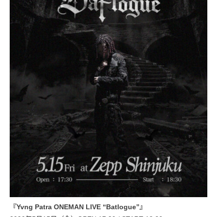
『Yvng Patra ONEMAN LIVE “Batlogue”』