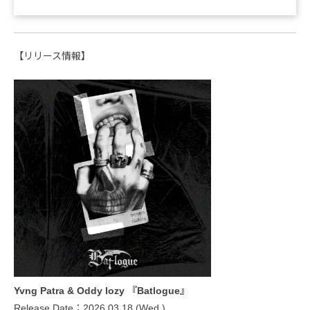
【リリース情報】
Yvng Patra & Oddy lozy 『Batlogue』
Release Date：2026.03.18 (Wed.)