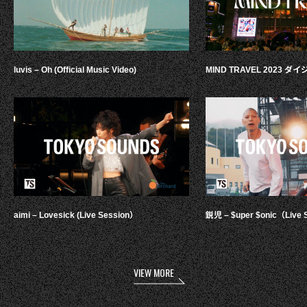
luvis – Oh (Official Music Video)
MIND TRAVEL 2023 
aimi – Lovesick (Live Session）
鋭児 – $uper $onic（Live 
VIEW MORE