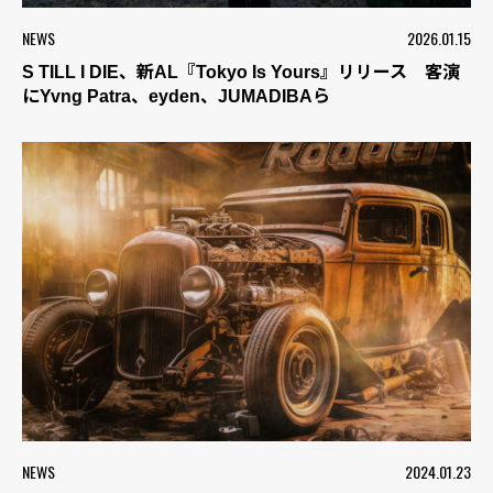
NEWS
2026.01.15
S TILL I DIE、新AL『Tokyo Is Yours』リリース 客演
にYvng Patra、eyden、JUMADIBAら
NEWS
2024.01.23