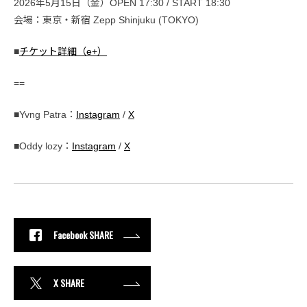
2026年5月15日（金）OPEN 17:30 / START 18:30
会場：東京・新宿 Zepp Shinjuku (TOKYO)
■
チケット詳細（e+）
==
■Yvng Patra：
Instagram
/
X
■Oddy lozy：
Instagram
/
X
Facebook SHARE
X SHARE