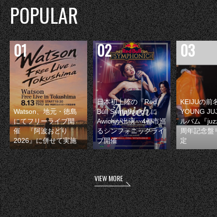
POPULAR
日本初上陸の『Red
KEIJUの
Watson、地元・徳島
Bull Symphonic』に
YOUNG JU
にてフリーライブ開
Awichが出演 4都市巡
ルバム『juzz
催 『阿波おどり
るシンフォニックライ
周年記念盤
2026』に併せて実施
ブ開催
定
VIEW MORE