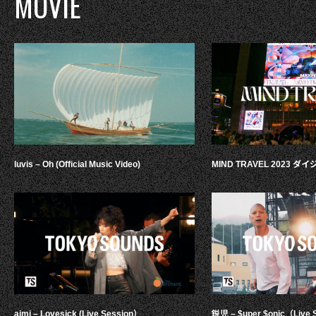
MOVIE
luvis – Oh (Official Music Video)
MIND TRAVEL 2023 
aimi – Lovesick (Live Session）
鋭児 – $uper $onic（Live 