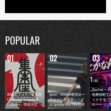
POPULAR
Rachel 
体験型フェス『集楽座
jjean、sheidAをフィー
歌舞伎町で
Collective Sounds &
チャーした最新シング
とかする『
Cultures』開催決定
ル“gossip boy”MV公開
れーーッ』