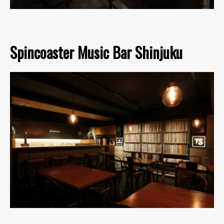
Spincoaster Music Bar Shinjuku