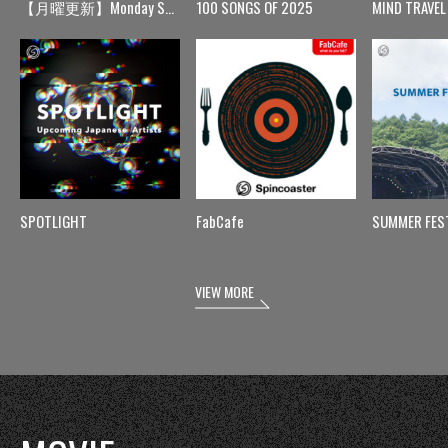
【月曜更新】Monday Spin
100 SONGS OF 2025
MIND TRAVEL
SPOTLIGHT
FabCafe
SUMMER FES
VIEW MORE