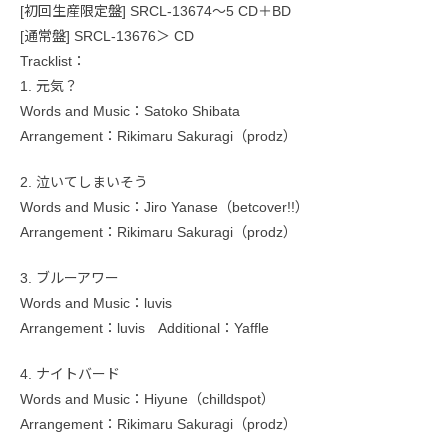
[初回生産限定盤] SRCL-13674〜5 CD＋BD
[通常盤] SRCL-13676＞ CD
Tracklist：
1. 元気？
Words and Music：Satoko Shibata
Arrangement：Rikimaru Sakuragi（prodz）
2. 泣いてしまいそう
Words and Music：Jiro Yanase（betcover!!）
Arrangement：Rikimaru Sakuragi（prodz）
3. ブルーアワー
Words and Music：luvis
Arrangement：luvis Additional：Yaffle
4. ナイトバード
Words and Music：Hiyune（chilldspot）
Arrangement：Rikimaru Sakuragi（prodz）