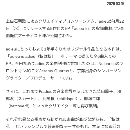
2026.03.16
上白石萌歌によるクリエイティブコンソーシアム、adieuが4月22
日（水）にリリースする5作目のEP『adieu 5』の収録曲および楽
曲提供アーティスト陣が公開された。
adieuにとっておよそ1年半ぶりのオリジナル作品となる本作は、
「adieu is adieu（私は私）」 をテーマに据えた全6曲入りの
EP。今回初めてadieuの楽曲制作に参加したのは、Nulbarichのフ
ロントマンJQことJeremy Quartusと、京都出身のシンガーソン
グライター／プロデューサー・luvis。
さらに、これまでもadieuの音楽世界を支えてきた柴田聡子、澤
部渡（スカート）、比喩根（chilldspot）、柳瀬二郎
（betcover!!）といったクリエイター陣も再び集結。
それぞれ異なる視点から紡がれた楽曲が並びながらも、「私は
私」 というシンプルで普遍的なテーマのもと、言葉になる前の