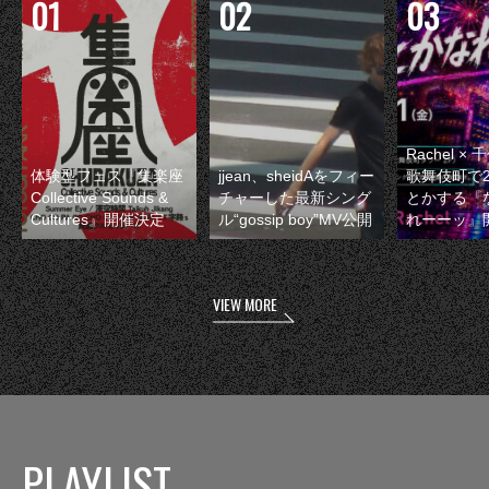
Rachel 
体験型フェス『集楽座
jjean、sheidAをフィー
歌舞伎町で
Collective Sounds &
チャーした最新シング
とかする『
Cultures』開催決定
ル“gossip boy”MV公開
れーーッ』
VIEW MORE
PLAYLIST