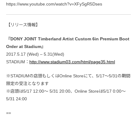
https://www.youtube.com/watch?v=XFySgR5Dses
【リリース情報】
『DONY JOINT Timberland Artist Custom 6in Premium Boot
Order at Stadium』
2017.5.17 (Wed) – 5.31(Wed)
STADIUM：
http://www.stadium03.com/html/page35.html
※STADIUMの店頭もしくはOnline Storeにて、5/17〜5/31の期間
限定の受注となります
※店頭は5/17 12:00～ 5/31 20:00、Online Storeは5/17 0:00～
5/31 24:00
==