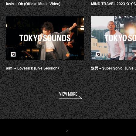
luvis – Oh (Official Music Video)
MIND TRAVEL 2023 
aimi – Lovesick (Live Session）
鋭児 – $uper $onic（Live 
VIEW MORE