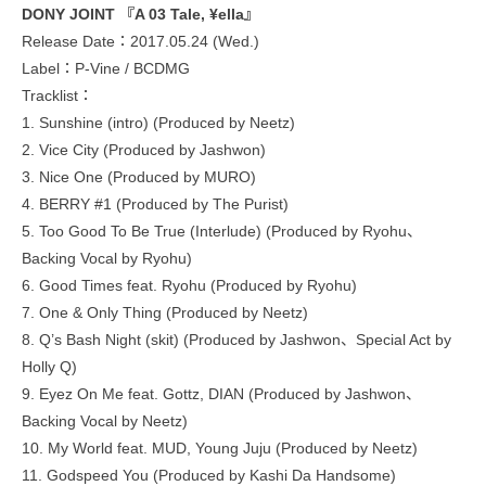
DONY JOINT 『A 03 Tale, ¥ella』
Release Date：2017.05.24 (Wed.)
Label：P-Vine / BCDMG
Tracklist：
1. Sunshine (intro) (Produced by Neetz)
2. Vice City (Produced by Jashwon)
3. Nice One (Produced by MURO)
4. BERRY #1 (Produced by The Purist)
5. Too Good To Be True (Interlude) (Produced by Ryohu、
Backing Vocal by Ryohu)
6. Good Times feat. Ryohu (Produced by Ryohu)
7. One & Only Thing (Produced by Neetz)
8. Q’s Bash Night (skit) (Produced by Jashwon、Special Act by
Holly Q)
9. Eyez On Me feat. Gottz, DIAN (Produced by Jashwon、
Backing Vocal by Neetz)
10. My World feat. MUD, Young Juju (Produced by Neetz)
11. Godspeed You (Produced by Kashi Da Handsome)