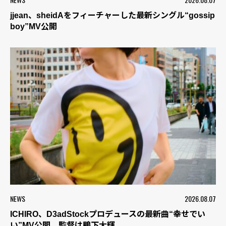
jjean、sheidAをフィーチャーした最新シングル“gossip
boy”MV公開
NEWS
2026.08.07
ICHIRO、D3adStockプロデュースの最新曲“幸せでい
い”MV公開 監督は鴨下大輝