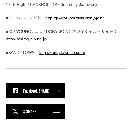
12. B Right / BANKROLL (Produced by Jashwon)
■レーベル・サイト：
http://p-vine.jp/artists/dony-joint
■IO / YOUNG JUJU / DONY JOINT オフィシャル・サイト：
http://bcdmg.p-vine.jp/
■KANDYTOWN：
http://kandytownlife.com/
Facebook SHARE
X SHARE