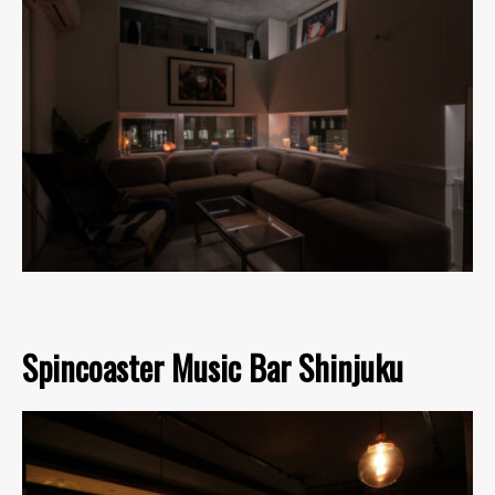
Spincoaster Music Bar Shinjuku