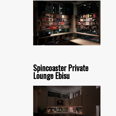
Spincoaster Private
Lounge Ebisu