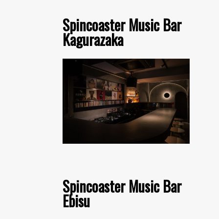
Spincoaster Music Bar
Kagurazaka
Spincoaster Music Bar
Ebisu