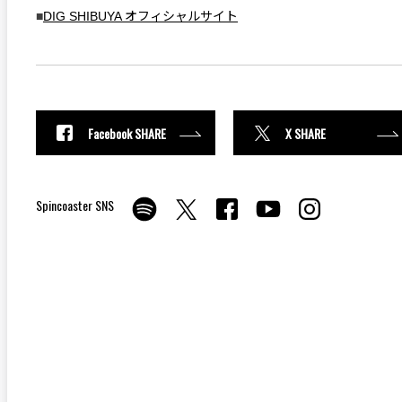
■
DIG SHIBUYA オフィシャルサイト
Facebook SHARE
X SHARE
Spincoaster SNS