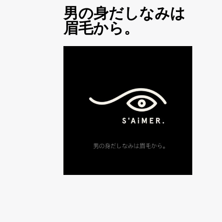
男の身だしなみは
眉毛から。