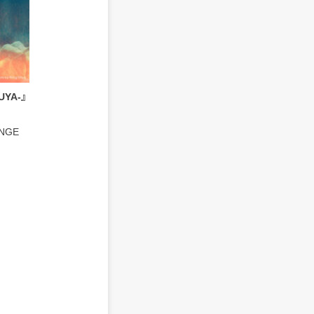
BUYA-』
）
ANGE