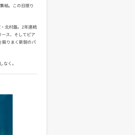
ストが集結。この日限り
家・北村蕗。2年連続
』のリリース、そしてピア
題を振りまく新鋭のパ
しなく。