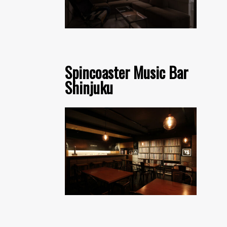
Spincoaster Music Bar
Shinjuku