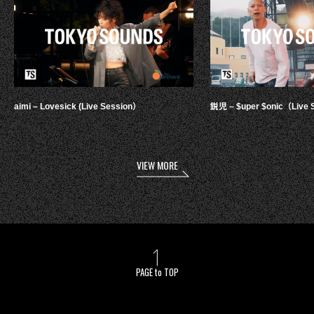
aimi – Lovesick (Live Session）
鋭児 – $uper $onic（Live 
VIEW MORE
PAGE to TOP