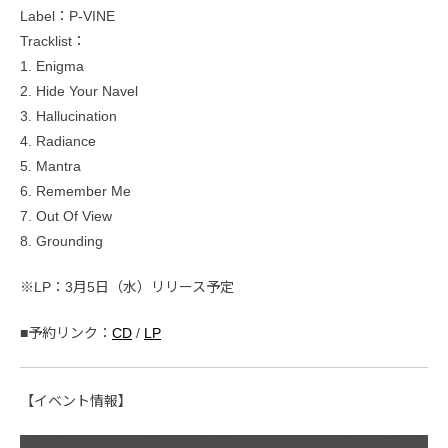
Label：P-VINE
Tracklist：
1. Enigma
2. Hide Your Navel
3. Hallucination
4. Radiance
5. Mantra
6. Remember Me
7. Out Of View
8. Grounding
※LP：3月5日（水）リリース予定
■予約リンク：
CD
/
LP
【イベント情報】