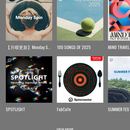
【月曜更新】Monday Spin
100 SONGS OF 2025
MIND TRAVEL
SPOTLIGHT
FabCafe
SUMMER FES
VIEW MORE