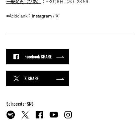
一般発売（ぴあ）
：〜3月6日（木）23:59
■Acidclank：
Instagram
/
X
Facebook SHARE
X SHARE
Spincoaster SNS