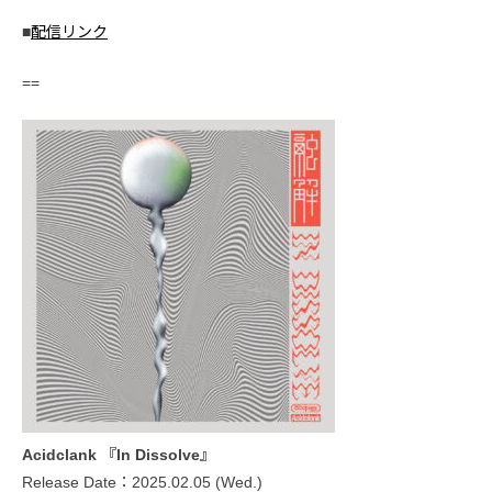
■
配信リンク
==
Acidclank 『In Dissolve』
Release Date：2025.02.05 (Wed.)