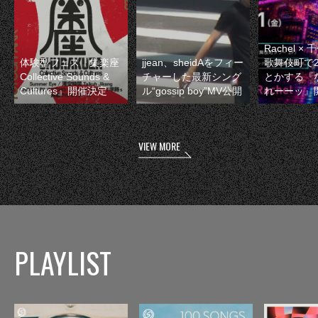
Rachel 
体験型フェス『集楽座
jjean、sheidAをフィー
歌舞伎町で
Collective Sounds &
チャーした最新シング
とかする『
Cultures』開催決定
ル“gossip boy”MV公開
れーーッ』
VIEW MORE
PLAYLIST