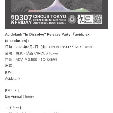
Acidclank “In Dissolve” Release Party 『acidplex
(dissolution)』
日時：2025年3月7日（金）OPEN 18:00 / START 18:30
会場：東京・渋谷 CIRCUS Tokyo
料金：ADV. ￥3,500（1D代別途）
出演：
[LIVE]
Acidclank
[GUEST]
Big Animal Theory
・チケット