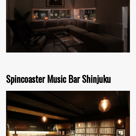
Spincoaster Music Bar Shinjuku