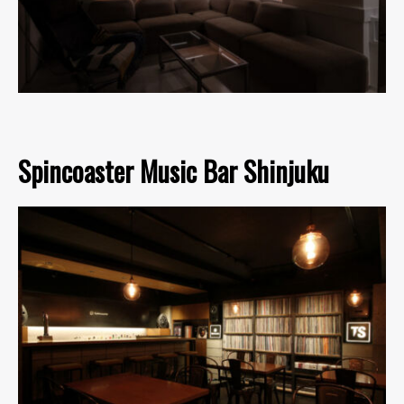
Spincoaster Music Bar Shinjuku