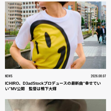
NEWS
2026.08.07
ICHIRO、D3adStockプロデュースの最新曲“幸せでい
い”MV公開 監督は鴨下大輝