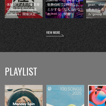
体験型フェス『集楽座
歌舞伎町で2時間なん
jjean、sh
Collective Sounds &
とかする『なんとかな
チャーした
Cultures』開催決定
れーーッ』開催
ル“gossip 
VIEW MORE
PLAYLIST