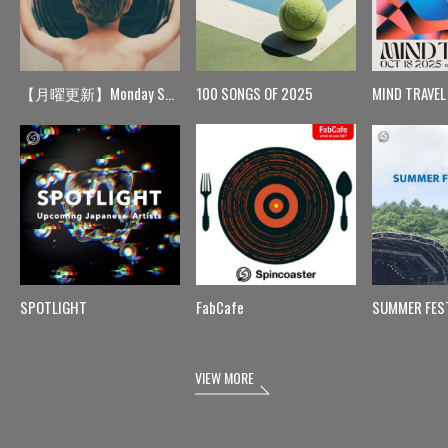
【月曜更新】Monday Spin
100 SONGS OF 2025
MIND TRAVEL
SPOTLIGHT
FabCafe
SUMMER FES
VIEW MORE