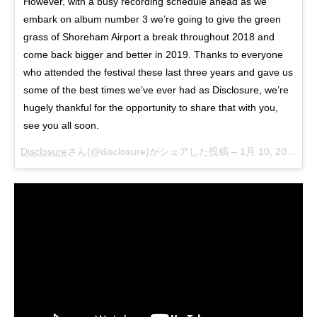
However, with a busy recording schedule ahead as we
embark on album number 3 we’re going to give the green
grass of Shoreham Airport a break throughout 2018 and
come back bigger and better in 2019. Thanks to everyone
who attended the festival these last three years and gave us
some of the best times we’ve ever had as Disclosure, we’re
hugely thankful for the opportunity to share that with you,
see you all soon.
Disclosure
さん(@disclosure)がシェアした投稿 –
1月 10, 2018 at 11:06午前 PST