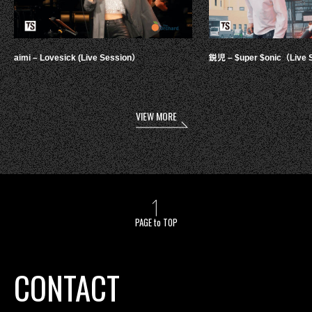
aimi – Lovesick (Live Session）
鋭児 – $uper $onic（Live 
VIEW MORE
PAGE to TOP
CONTACT