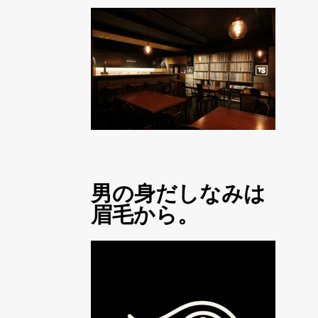
男の身だしなみは
眉毛から。