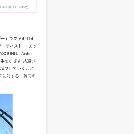
ー」である4月14
ーティスト──あっ
SOUND、Aisho
に手をかざす“共通ポ
を増やしていくこと
スに対する「賛同の