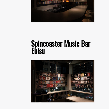
Spincoaster Music Bar
Ebisu