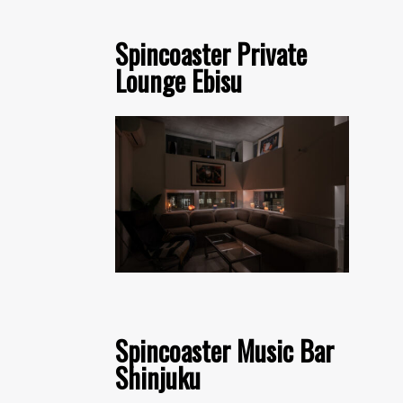
Spincoaster Private
Lounge Ebisu
Spincoaster Music Bar
Shinjuku