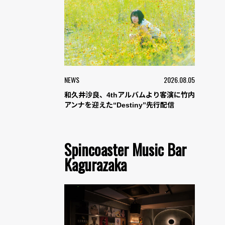
NEWS
2026.08.05
和久井沙良、4thアルバムより客演に竹内
アンナを迎えた“Destiny”先行配信
Spincoaster Music Bar
Kagurazaka