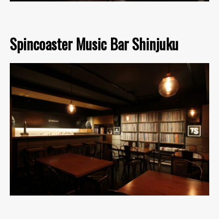
Spincoaster Music Bar Shinjuku