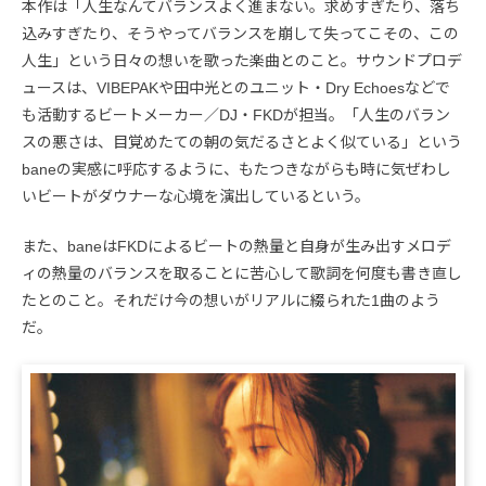
本作は「人生なんてバランスよく進まない。求めすぎたり、落ち
込みすぎたり、そうやってバランスを崩して失ってこその、この
人生」という日々の想いを歌った楽曲とのこと。サウンドプロデ
ュースは、VIBEPAKや田中光とのユニット・Dry Echoesなどで
も活動するビートメーカー／DJ・FKDが担当。「人生のバラン
スの悪さは、目覚めたての朝の気だるさとよく似ている」という
baneの実感に呼応するように、もたつきながらも時に気ぜわし
いビートがダウナーな心境を演出しているという。
また、baneはFKDによるビートの熱量と自身が生み出すメロデ
ィの熱量のバランスを取ることに苦心して歌詞を何度も書き直し
たとのこと。それだけ今の想いがリアルに綴られた1曲のよう
だ。