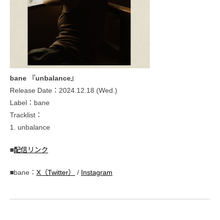
bane 『unbalance』
Release Date：2024.12.18 (Wed.)
Label：bane
Tracklist：
1. unbalance
■
配信リンク
■bane：
X（Twitter）
/
Instagram