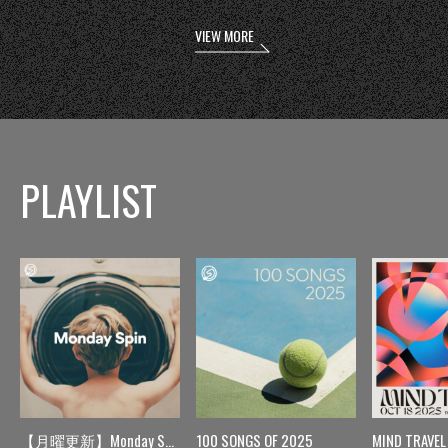
VIEW MORE
PLAYLIST
【月曜更新】Monday Spin
100 SONGS OF 2025
MIND TRAVEL