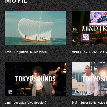
luvis – Oh (Official Music Video)
MIND TRAVEL 2023 
aimi – Lovesick (Live Session）
鋭児 – $uper $onic（Live 