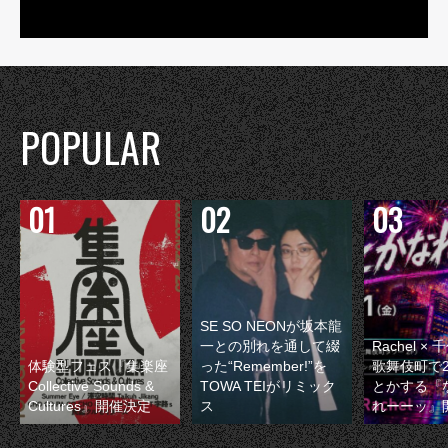
POPULAR
SE SO NEONが坂本龍
一との別れを通して綴
Rachel 
体験型フェス『集楽座
った“Remember!”を
歌舞伎町で
Collective Sounds &
TOWA TEIがリミック
とかする『
Cultures』開催決定
ス
れーーッ』