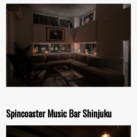
Spincoaster Music Bar Shinjuku