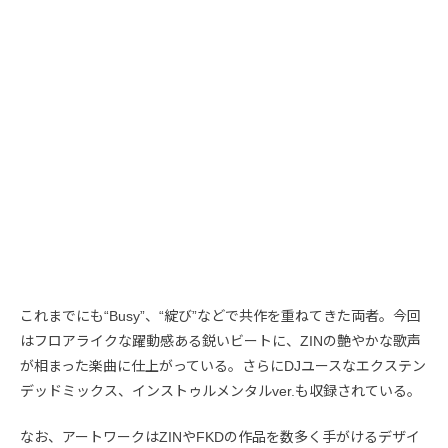
これまでにも“Busy”、“綻び”などで共作を重ねてきた両者。今回
はフロアライクな躍動感ある鋭いビートに、ZINの艶やかな歌声
が相まった楽曲に仕上がっている。さらにDJユースなエクステン
デッドミックス、インストゥルメンタルver.も収録されている。
なお、アートワークはZINやFKDの作品を数多く手がけるデザイ