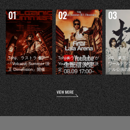
Tohji、ラストライブ
Tohjiのラストライブが
XG、東京
『Volcanic Summer 頂
YouTubeにて生配信決
ワールドツ
上 Dimension』開催
定
ナル公演の
VIEW MORE