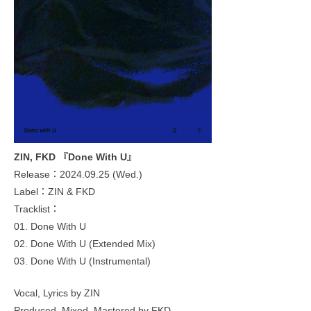
ZIN, FKD 『Done With U』
Release：2024.09.25 (Wed.)
Label：ZIN & FKD
Tracklist：
01. Done With U
02. Done With U (Extended Mix)
03. Done With U (Instrumental)
Vocal, Lyrics by ZIN
Produced, Mixed, Mastered by FKD