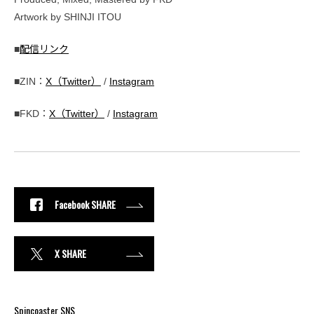
Artwork by SHINJI ITOU
■
配信リンク
■ZIN：
X（Twitter）
/
Instagram
■FKD：
X（Twitter）
/
Instagram
Facebook SHARE
X SHARE
Spincoaster SNS