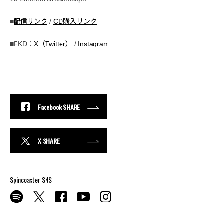
■
配信リンク
/
CD購入リンク
■FKD：
X（Twitter）
/
Instagram
Facebook SHARE
X SHARE
Spincoaster SNS