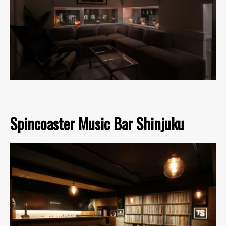
Spincoaster Music Bar Shinjuku