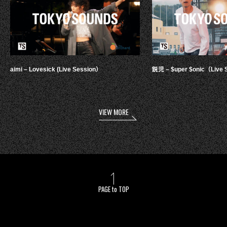
aimi – Lovesick (Live Session）
鋭児 – $uper $onic（Live 
VIEW MORE
PAGE to TOP