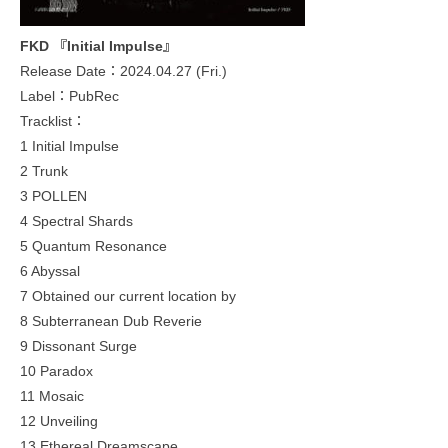
FKD 『Initial Impulse』
Release Date：2024.04.27 (Fri.)
Label：PubRec
Tracklist：
1 Initial Impulse
2 Trunk
3 POLLEN
4 Spectral Shards
5 Quantum Resonance
6 Abyssal
7 Obtained our current location by
8 Subterranean Dub Reverie
9 Dissonant Surge
10 Paradox
11 Mosaic
12 Unveiling
13 Ethereal Dreamscape