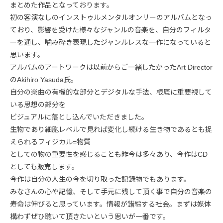
まとめた作品となっております。
初の客演なしのインストゥルメンタルオンリーのアルバムとなっ
ており、影響を受けた様々なジャンルの音楽を、自分のフィルタ
ーを通し、噛み砕き表現したジャンルレスな一作になっていると
思います。
アルバムのアートワークは以前からご一緒したかったArt Director
のAkihiro Yasuda氏。
自分の楽曲の有機的な部分とデジタルな手法、根底に重要視して
いる思想の部分を
ビジュアルに落とし込んでいただきました。
生物であり細胞レベルで見れば変化し続ける生き物であるとも捉
えられるフィジカル=物質
としての物の重要性を感じることも昨今は多々あり、今作はCD
としても販売します。
今作は自分の人生の今を切り取った記録物でもあります。
みなさんの心や記憶、そして手元に残して頂く事で自分の音楽の
寿命は伸びると思っています。情報が錯綜する社会。まずは媒体
構わずぜひ聴いて頂きたいという思いが一番です。