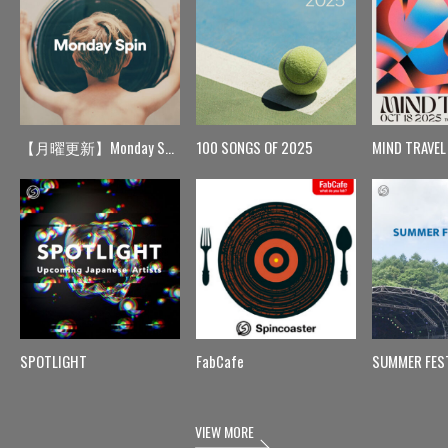
【月曜更新】Monday Spin
100 SONGS OF 2025
MIND TRAVEL
SPOTLIGHT
FabCafe
SUMMER FES
VIEW MORE