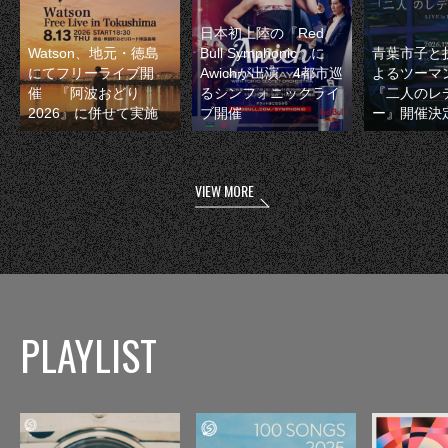
日本初上陸の『Red
Watson、地元・徳島
Bull Symphonic』に
青葉市子と
にてフリーライブ開
Awichが出演 4都市巡
よるツーマ
催 『阿波おどり
るシンフォニックライ
『二人のレ
2026』に併せて実施
ブ開催
ー』開催決
VIEW MORE
PLAYLIST