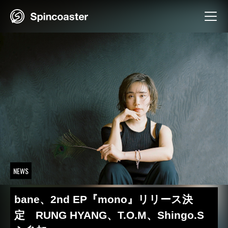
Skip
to
content
NEWS
bane、2nd EP『mono』リリース決
定 RUNG HYANG、T.O.M、Shingo.S