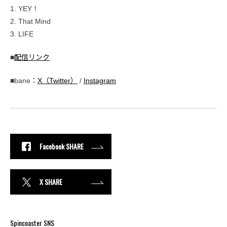
1. YEY！
2. That Mind
3. LIFE
■
配信リンク
■bane：
X（Twitter）
/
Instagram
Facebook SHARE
X SHARE
Spincoaster SNS