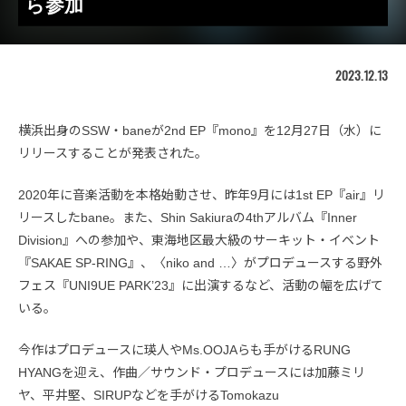
ら参加
2023.12.13
横浜出身のSSW・baneが2nd EP『mono』を12月27日（水）に
リリースすることが発表された。
2020年に音楽活動を本格始動させ、昨年9月には1st EP『air』リ
リースしたbane。また、Shin Sakiuraの4thアルバム『Inner
Division』への参加や、東海地区最大級のサーキット・イベント
『SAKAE SP-RING』、〈niko and …〉がプロデュースする野外
フェス『UNI9UE PARK’23』に出演するなど、活動の幅を広げて
いる。
今作はプロデュースに瑛人やMs.OOJAらも手がけるRUNG
HYANGを迎え、作曲／サウンド・プロデュースには加藤ミリ
ヤ、平井堅、SIRUPなどを手がけるTomokazu