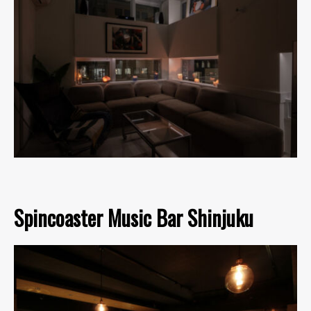
Spincoaster Music Bar Shinjuku