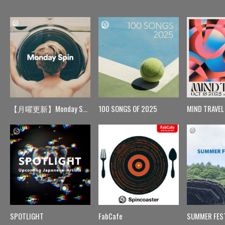
【月曜更新】Monday Spin
100 SONGS OF 2025
MIND TRAVEL
SPOTLIGHT
FabCafe
SUMMER FES