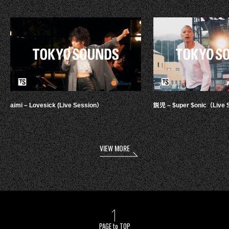
aimi – Lovesick (Live Session）
鋭児 – $uper $onic（Live 
VIEW MORE
PAGE to TOP