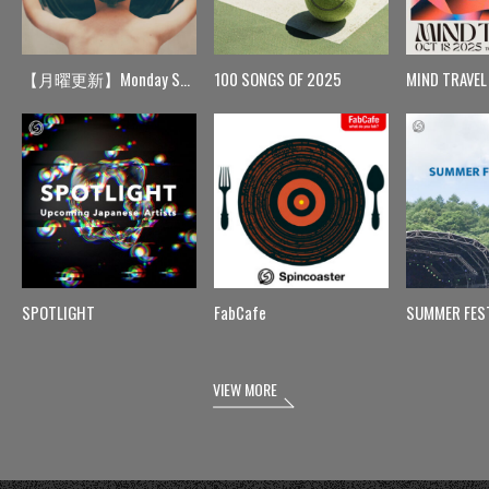
【月曜更新】Monday Spin
100 SONGS OF 2025
MIND TRAVEL
SPOTLIGHT
FabCafe
SUMMER FES
VIEW MORE