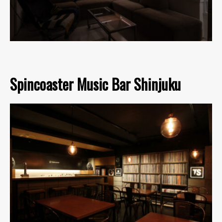
Spincoaster Music Bar Shinjuku