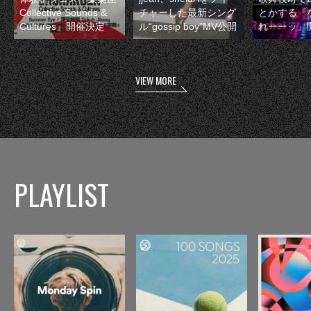
Collective Sounds &
チャーした最新シング
とかする『
Cultures』開催決定
ル“gossip boy”MV公開
れーーッ』
VIEW MORE
PLAYLIST