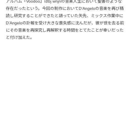
アルバム『Voodoo』はbj wnjnの音楽人生において聖書のような
存在だったという。今回の制作においてD’Angeloの音楽を再び精
読し研究することができたと語っていた矢先、ミックス作業中に
D’Angeloの訃報を受け大きな喪失感に沈んだが、彼が世を去る前
にその音楽を再探究し再解釈する時間をとてたことが幸いだった
と付け加えた。