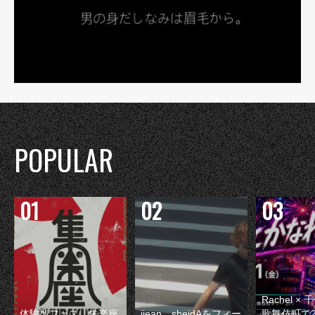
POPULAR
Rachel 
体験型フェス『集楽座
jjean、sheidAをフィー
歌舞伎町で