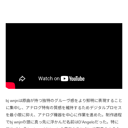
bj wnjnは原曲が持つ独特のグルーヴ感をより鮮明に表現すること
に集中し、アナログ特有の質感を維持するためデジタルプロセス
を最小限に抑え、アナログ機器を中心に作業を進めた。制作過程
でbj wnjnの頭に真っ先に浮かんだ名前はD’Angeloだった。特に