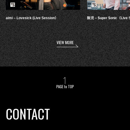
aimi – Lovesick (Live Session）
鋭児 – $uper $onic（Live 
VIEW MORE
PAGE to TOP
CONTACT