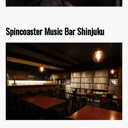
Spincoaster Music Bar Shinjuku