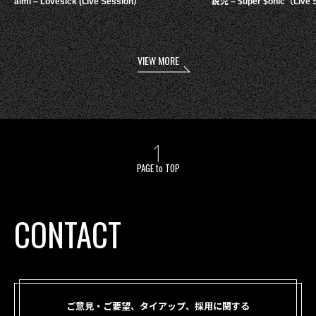
aimi – Lovesick (Live Session）
鋭児 – $uper $onic（Live 
VIEW MORE
PAGE to TOP
CONTACT
ご意見・ご要望、タイアップ、採用に関する