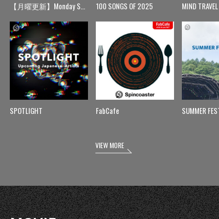
【月曜更新】Monday Spin
100 SONGS OF 2025
MIND TRAVEL
SPOTLIGHT
FabCafe
SUMMER FES
VIEW MORE