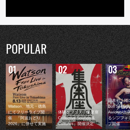
POPULAR
日本初上陸の
Watson、地元・徳島
Bull Symp
にてフリーライブ開
体験型フェス『集楽座
Awichが
催 『阿波おどり
Collective Sounds &
るシンフォ
2026』に併せて実施
Cultures』開催決定
ブ開催