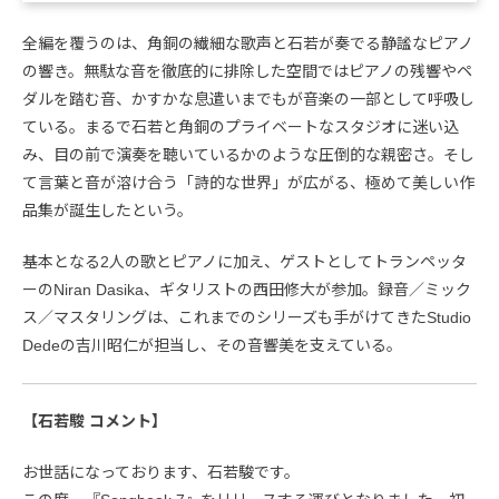
全編を覆うのは、角銅の繊細な歌声と石若が奏でる静謐なピアノ
の響き。無駄な音を徹底的に排除した空間ではピアノの残響やペ
ダルを踏む音、かすかな息遣いまでもが音楽の一部として呼吸し
ている。まるで石若と角銅のプライベートなスタジオに迷い込
み、目の前で演奏を聴いているかのような圧倒的な親密さ。そし
て言葉と音が溶け合う「詩的な世界」が広がる、極めて美しい作
品集が誕生したという。
基本となる2人の歌とピアノに加え、ゲストとしてトランペッタ
ーのNiran Dasika、ギタリストの西田修大が参加。録音／ミック
ス／マスタリングは、これまでのシリーズも手がけてきたStudio
Dedeの吉川昭仁が担当し、その音響美を支えている。
【石若駿 コメント】
お世話になっております、石若駿です。