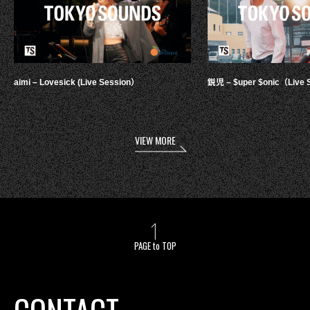
aimi – Lovesick (Live Session）
鋭児 – $uper $onic（Live 
VIEW MORE
PAGE to TOP