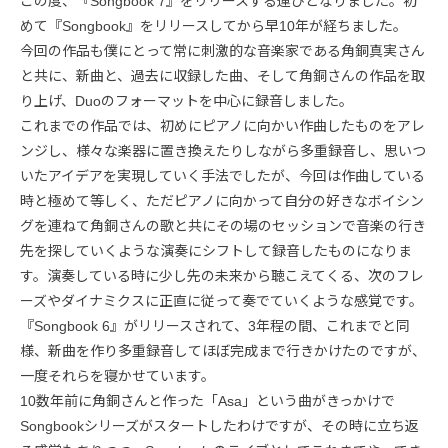
この度、『Songbook 7』をリリースする運びとなりました。初
めて『Songbook』をリリースしてから早10年が経ちました。
今回の作品も僕にとって常に刺激的な音楽家である角銅真実さん
と共に、新曲と、過去に収録した曲、そして角銅さんの作品を取
り上げ、Duoのフォーマットを中心に録音しました。
これまでの作品では、初めにピアノに向かい作曲したものをアレ
ンジし、様々な楽器に置き換えたりしながら多重録音し、思いつ
いたアイデアを実現していく手法でしたが、今回は作曲している
時と極めて等しく、ただピアノに向かって自分の好きなボイシン
グを連ねて角銅さんの歌と共にその場のセッションで音楽の行き
先を探していくような演奏にシフトして録音したものになりま
す。演奏している時に少し先の未来から聴こえてくる、次のフレ
ーズやダイナミクスに正直に従って奏でていくような感覚です。
『Songbook 6』がリリースされて、3年程の間、これまでと同
様、新曲を作り多重録音してほぼ完成まで行きかけたのですが、
一度それらを寝かせています。
10数年前に角銅さんと作った「Asa」という曲がきっかけで
Songbookシリーズがスタートしたわけですが、その時に立ち返