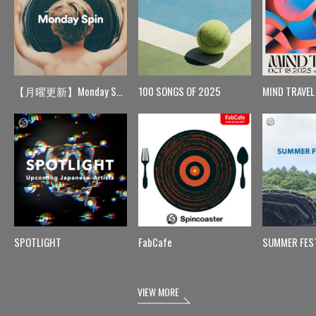
【月曜更新】Monday Spin
100 SONGS OF 2025
MIND TRAVEL
SPOTLIGHT
FabCafe
SUMMER FES
VIEW MORE