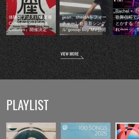
Rachel 
体験型フェス『集楽座
jjean、sheidAをフィー
歌舞伎町で
Collective Sounds &
チャーした最新シング
とかする『
Cultures』開催決定
ル“gossip boy”MV公開
れーーッ』
VIEW MORE
PLAYLIST