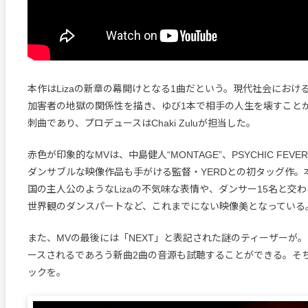
本作はLizaの新章の幕開けとなる1曲だという。現代社会におけ
加害者の地獄の関係性を描き、ゆび1本で相手の人生を壊すこと
刺曲であり、プロデュースはChaki Zuluが担当した。
赤色が印象的なMVは、中島健人“MONTAGE”、PSYCHIC FEVER“Re
ダンサブルな映像作品も手がける監督・YERDとの初タッグ作。
国の主人公のようなLizaの不気味な表情や、ダンサー15名と交
世界観のダンスパートなど、これまでにない映像美となっている
また、MVの最後には「NEXT」と表記された謎のティーザーが
ースされるであろう新曲2曲の音源も試聴することができる。そ
ックを。