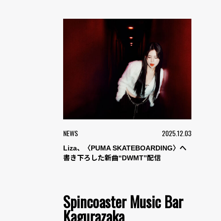
NEWS
2025.12.03
Liza、〈PUMA SKATEBOARDING〉へ
書き下ろした新曲“DWMT”配信
Spincoaster Music Bar
Kagurazaka