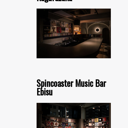
Spincoaster Music Bar
Ebisu