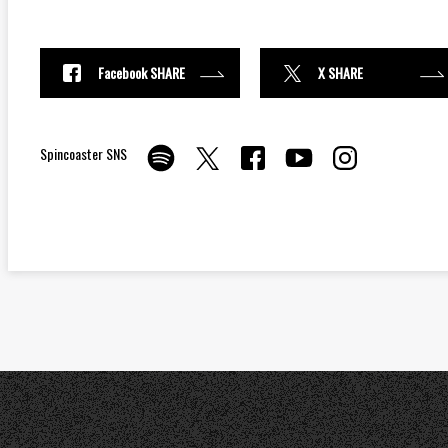
Facebook SHARE
X SHARE
Spincoaster SNS