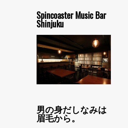
Spincoaster Music Bar
Shinjuku
男の身だしなみは
眉毛から。