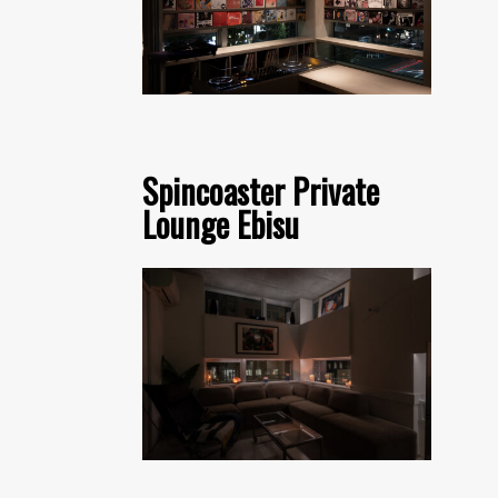
Spincoaster Private
Lounge Ebisu