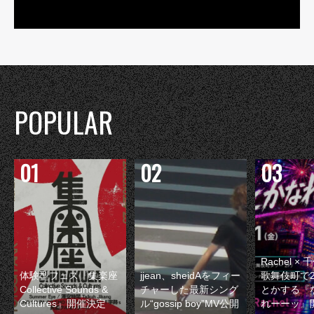
POPULAR
Rachel 
体験型フェス『集楽座
jjean、sheidAをフィー
歌舞伎町で
Collective Sounds &
チャーした最新シング
とかする『
Cultures』開催決定
ル“gossip boy”MV公開
れーーッ』