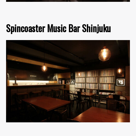
Spincoaster Music Bar Shinjuku