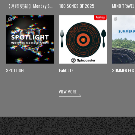
【月曜更新】Monday Spin
100 SONGS OF 2025
MIND TRAVEL
SPOTLIGHT
FabCafe
SUMMER FES
VIEW MORE