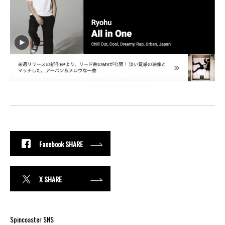
Facebook SHARE
X SHARE
Spincoaster SNS