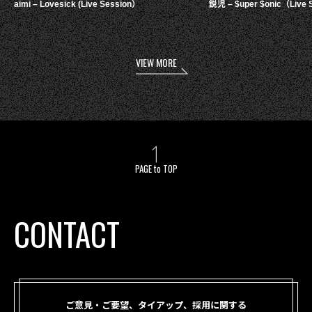
aimi – Lovesick (Live Session）
鋭児 – $uper $onic（Live 
VIEW MORE
PAGE to TOP
CONTACT
ご意見・ご要望、タイアップ、採用に関する