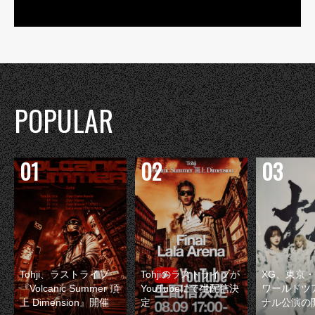
POPULAR
Tohji、ラストライブ
Tohjiのラストライブが
XG、東京
『Volcanic Summer 頂
YouTubeにて生配信決
ワールドツ
上 Dimension』開催
定
ナル公演の