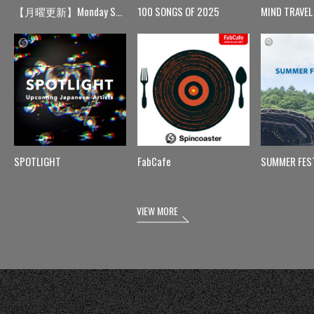
【月曜更新】Monday Spin
100 SONGS OF 2025
MIND TRAVEL
SPOTLIGHT
FabCafe
SUMMER FES
VIEW MORE