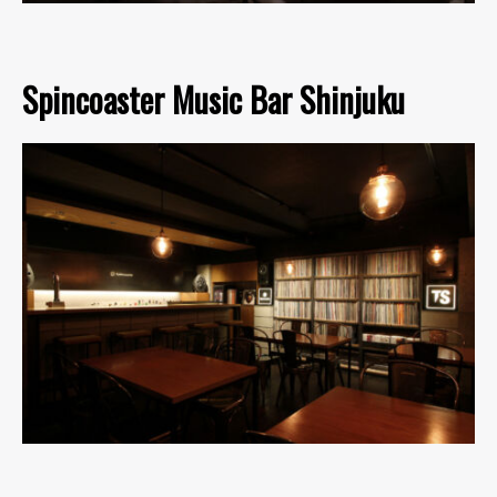
Spincoaster Music Bar Shinjuku