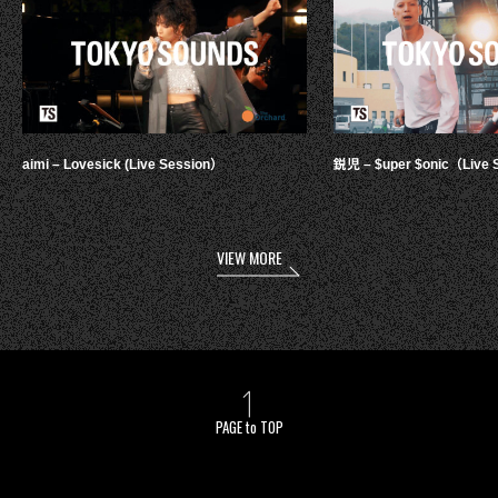
aimi – Lovesick (Live Session）
鋭児 – $uper $onic（Live 
VIEW MORE
PAGE to TOP