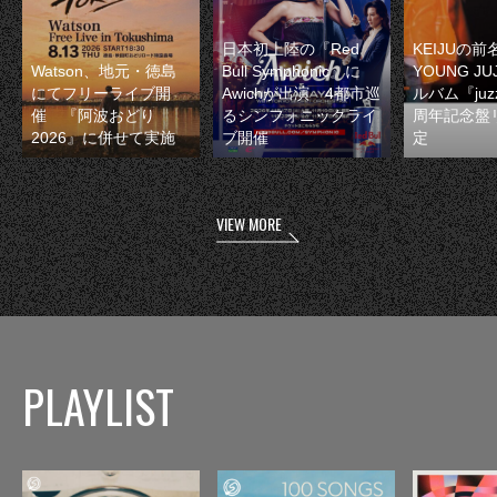
日本初上陸の『Red
KEIJUの
Watson、地元・徳島
Bull Symphonic』に
YOUNG JU
にてフリーライブ開
Awichが出演 4都市巡
ルバム『juzz
催 『阿波おどり
るシンフォニックライ
周年記念盤
2026』に併せて実施
ブ開催
定
VIEW MORE
PLAYLIST