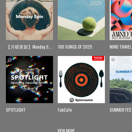
【月曜更新】Monday Spin
100 SONGS OF 2025
MIND TRAVEL
SPOTLIGHT
FabCafe
SUMMER FES
VIEW MORE