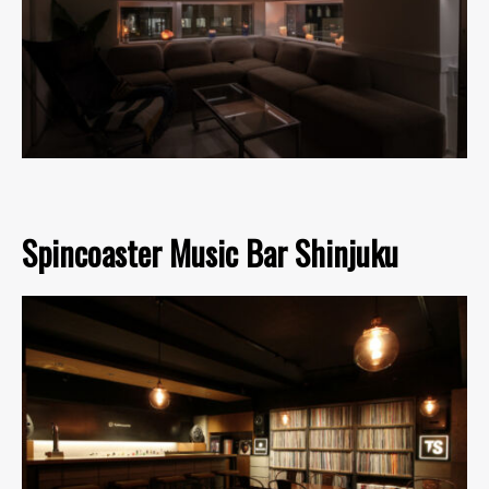
Spincoaster Music Bar Shinjuku