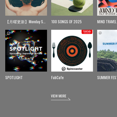
【月曜更新】Monday Spin
100 SONGS OF 2025
MIND TRAVEL
SPOTLIGHT
FabCafe
SUMMER FES
VIEW MORE