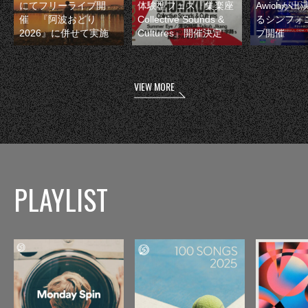
にてフリーライブ開
体験型フェス『集楽座
Awichが
催 『阿波おどり
Collective Sounds &
るシンフォ
2026』に併せて実施
Cultures』開催決定
ブ開催
VIEW MORE
PLAYLIST