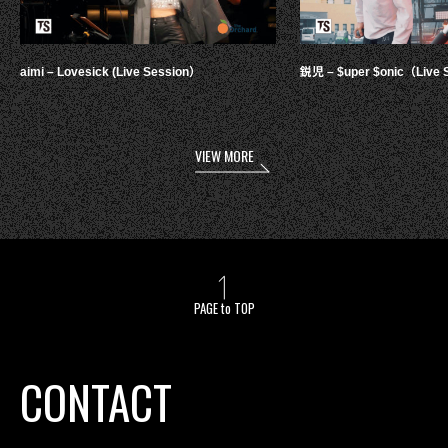
aimi – Lovesick (Live Session）
鋭児 – $uper $onic（Live 
VIEW MORE
PAGE to TOP
CONTACT