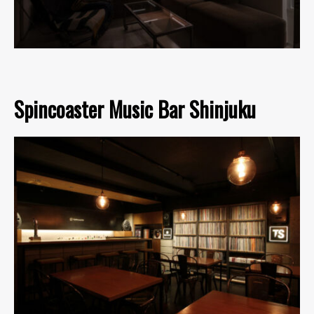
Spincoaster Music Bar Shinjuku