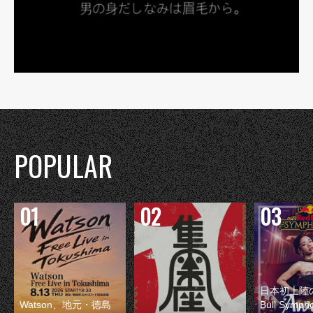
POPULAR
日本初上陸の
Watson、地元・徳島
Bull Symp