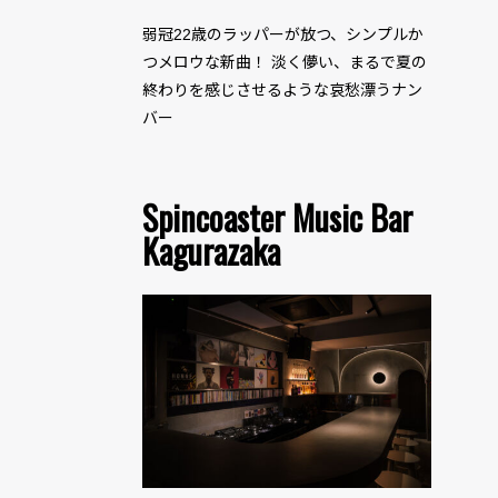
弱冠22歳のラッパーが放つ、シンプルか
つメロウな新曲！ 淡く儚い、まるで夏の
終わりを感じさせるような哀愁漂うナン
バー
Spincoaster Music Bar
Kagurazaka