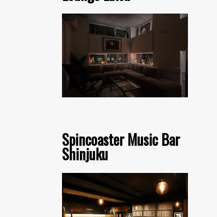
Spincoaster Music Bar
Shinjuku