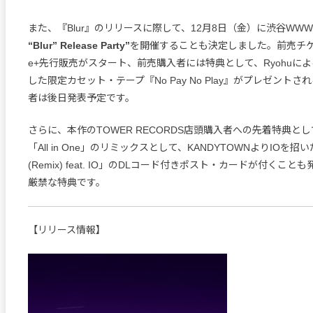
また、『Blur』のリリースに際して、12月8日（金）に渋谷WW
“Blur” Release Party”
を開催することも決定しました。前売チ
e+先行販売がスタート、前売購入者には特典として、Ryohuに
した限定カセット・テープ『No Pay No Play』がプレゼント
者は後日発表予定です。
さらに、本作のTOWER RECORDS店頭購入者への先着特典と
「All in One」のリミックスとして、KANDYTOWNよりIOを招いた「A
(Remix) feat. IO」のDLコード付きポスト・カードが付くこ
厳禁な特典です。
【リリース情報】