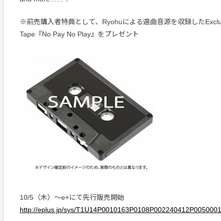
※前売購入者特典として、Ryohuによる選曲音源を収録したExclusive
Tape『No Pay No Play』をプレゼント
10/5（木）〜e+にて先行販売開始
http://eplus.jp/sys/T1U14P0010163P0108P002240412P00500