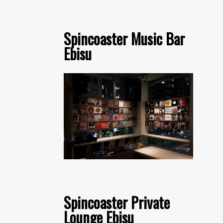
Spincoaster Music Bar
Ebisu
Spincoaster Private
Lounge Ebisu