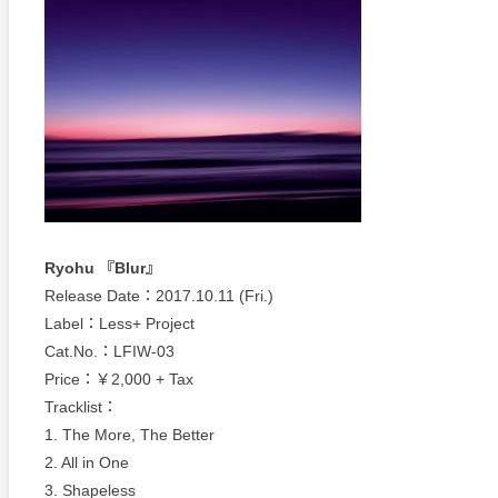
Ryohu 『Blur』
Release Date：2017.10.11 (Fri.)
Label：Less+ Project
Cat.No.：LFIW-03
Price：￥2,000 + Tax
Tracklist：
1. The More, The Better
2. All in One
3. Shapeless