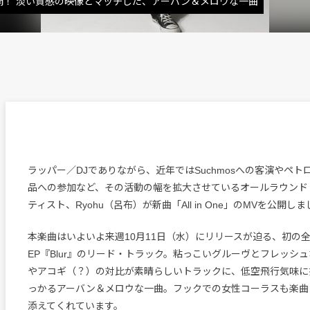
開！ 淡い質感の映像とマッチした、アーバン＆メロウな一曲
ラッパー／DJでありながら、近年ではSuchmosへの客演やペ
品への参加など、その活動の幅を拡大させているオールラウンド
ティスト、Ryohu（呂布）が新曲「All in One」のMVを公開し
本楽曲はいよいよ来週10月11日（水）にリリースが迫る、初の
EP『Blur』のリード・トラック。粘っこいグルーヴとフレッシ
やアコギ（？）の対比が素晴らしいトラックに、低空飛行気味に
っかるアーバン＆メロウな一曲。フックでの女性コーラスも楽曲
添えてくれています。