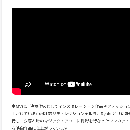
本MVは、映像作家としてインスタレーション作品やファッショ
手がけている中村壮志がディレクションを担当。Ryohuと共に
行し、夕暮れ時のマジック・アワーに撮影を行なったワンカット
な映像作品に仕上がっています。