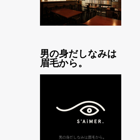
男の身だしなみは
眉毛から。