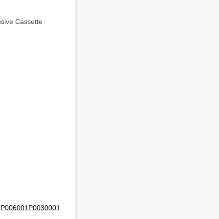
 Cassette
01P006001P0030001