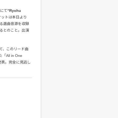
Wにて
“Ryohu
ケットは本日より
よる選曲音源を収録
されるとのこと。出演
して、このリード曲
ll in One
とも発表。完全に見逃し