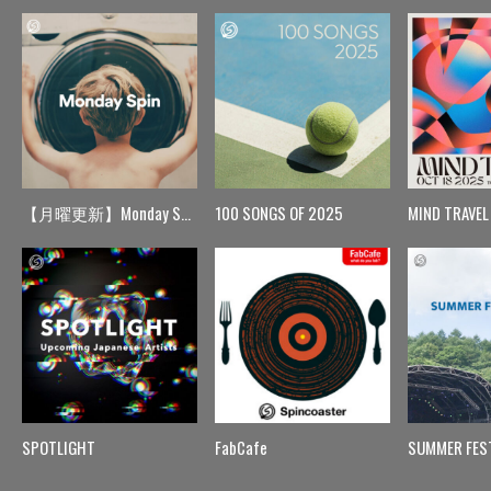
【月曜更新】Monday Spin
100 SONGS OF 2025
MIND TRAVEL
SPOTLIGHT
FabCafe
SUMMER FES