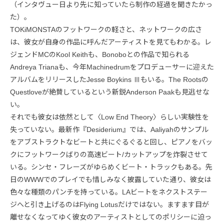
（インタヴュー日より先に知っていたら制作の経過を聞きたかっ
た）。
TOKiMONSTAのフットワークの軽さと、ネットワークの広さ
は、彼女が自身の作品に呼んだアーティストを見てもわかる。レ
ジェンドMCのKool Keithも、Bonoboとの作品で知られる
Andreya Trianaも、今年Machinedrumをプロデューサーに迎えた
アルバムをリリースしたJesse Boykins Ⅲもいる。The Rootsの
Questloveが絶賛しているという新鋭Anderson Paakも見逃せな
い。
それでも彼女は依然として〈Low End Theory〉らしい実験性を
失っていない。最新作『Desiderium』では、Aaliyahのサンプル
をアブストラクトなビートと共にぐるぐると回し、ピアノをバッ
クにフットワークばりの高速ビート/カットアップを炸裂させて
いる。シンセ・フレーズがゆらめくビート・トラックもある。先
日のWWWでのプレイでも惜しみなく披露していた通り、彼女は
色々な種類のパンチを持っている。LAビートをネクストステー
ジへと引き上げるのはFlying Lotusだけではない。ますます目が
離せなくなってゆく彼女のアーティストとしてのポリシーに迫っ