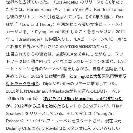
世界へと広げていった。『Los Angels』のリリースから6年たっ
た今では、Herbie Hancokも、Thom Yorkeも、Kendrick Lamar
も彼のテリトリーへと引き込まれている。その6年の間に、Ras
Gが「〈Low End Theory〉を湧かせてる凄い女性ビート・メイ
カーがいる」とFlying Lotusに紹介したことをきっかけに、2011
年に〈Brainfeeder〉に仲間入りし、“LAビートシーンの紅一点”と
これまた世界から注目されたのが
TOKiMONSTA
だった。
注目されてからの彼女は、故郷のLAを拠点にしながらも、フッ
トワーク軽く動き回ってライヴとコラボレーションを重ね、LAビ
ート・シーンを外のシーンへと輸出しながら、自身の活動を押し
進めてきた。2012年には
坂本龍一とShing02と大飯原発再稼働反
対トラックを作り
、DiploやSkrillexのツアーに帯同していた。
2013年にはDeadmau5やKaskadeが名を連ねるEDMレーベル
〈Ultra Records〉（
もともとはUltra Music Festivalと別だった
が、2012年から提携を始めたらしい
）から2ndアルバム『Half
Shadow』をリリースしている。そして今年は〈Young Art
Records〉というセルフ・レーベルをスタートさせ、現在は元
Distinny ChildのKelly Rowlandとスタジオに入っているらしい