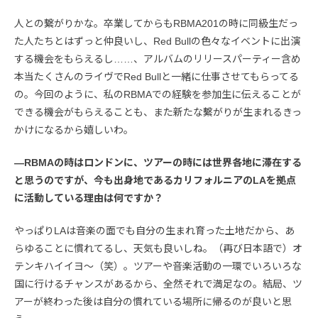
人との繋がりかな。卒業してからもRBMA201の時に同級生だっ
た人たちとはずっと仲良いし、Red Bullの色々なイベントに出演
する機会をもらえるし……、アルバムのリリースパーティー含め
本当たくさんのライヴでRed Bullと一緒に仕事させてもらってる
の。今回のように、私のRBMAでの経験を参加生に伝えることが
できる機会がもらえることも、また新たな繫がりが生まれるきっ
かけになるから嬉しいわ。
―RBMAの時はロンドンに、ツアーの時には世界各地に滞在する
と思うのですが、今も出身地であるカリフォルニアのLAを拠点
に活動している理由は何ですか？
やっぱりLAは音楽の面でも自分の生まれ育った土地だから、あ
らゆることに慣れてるし、天気も良いしね。（再び日本語で）オ
テンキハイイヨ～（笑）。ツアーや音楽活動の一環でいろいろな
国に行けるチャンスがあるから、全然それで満足なの。結局、ツ
アーが終わった後は自分の慣れている場所に帰るのが良いと思