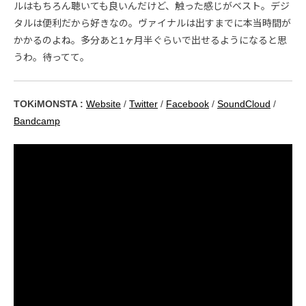
ルはもちろん聴いても良いんだけど、触った感じがベスト。デジ
タルは便利だから好きなの。ヴァイナルは出すまでに本当時間が
かかるのよね。多分あと1ヶ月半ぐらいで出せるようになると思
うわ。待ってて。
TOKiMONSTA :
Website
/
Twitter
/
Facebook
/
SoundCloud
/
Bandcamp