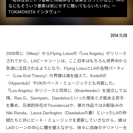
なにもそういう要素は気にせずに聴いてもらいたいわ」ー
TOKiMONSTA インタヴュー
2014.11.28
2008年に〈Warp〉からFlying Lotusの『Los Angels』がリリース
されてから、LAビートシーンは、ここ日本はもちろん世界中から
急速に注目されるようになり、Flying LotusとLAの名物パーティ
ー〈Low End Theory〉の界隈は海を越えて、Kode9の
〈Hyperdub〉やUKのベース・ミュージックとも共振した。
『Los Angels』のリリースと同年に〈Brainfeeder〉を設立して以
降、Ras G、Samiyam、Daedelusといった朋友と才能ある若手
を集め、兄弟的存在のThundercatや、彼の作品ではお馴染みの
Niki Randa、Laura Darlington（Daedalusの妻）といったLAの仲
間たちと共にビート・ミュージックを更新していきながら、彼は
LAのシーンの中心に腰を据えながら、徐々に自身のテリトリーを