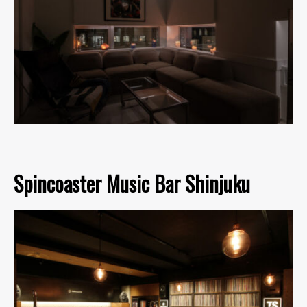
Spincoaster Music Bar Shinjuku