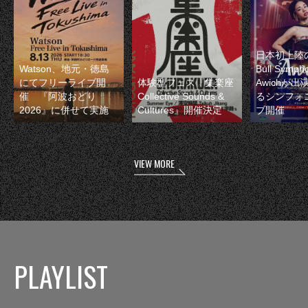
日本初上陸の
Watson、地元・徳島
Bull Symp
にてフリーライブ開
体験型フェス『集楽座
Awichが
催 『阿波おどり
Collective Sounds &
るシンフォ
2026』に併せて実施
Cultures』開催決定
ブ開催
VIEW MORE
PLAYLIST