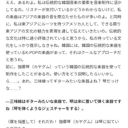
ええ、あるわよ。私は伝統的な韓国音楽の要素を音楽制作に活か
してるの。リスナーが気付いているかどうかわからないけど、私
の楽曲はアジアの楽器の音を際立たせたものが多いのよ。と同時
に、私は東アジアにルーツを持つアメリカ人として、できる限り
東アジアの文化の魅力を表現を通して伝えていきたいの。伝統的
な文化は特に過小評価されていると思うから、私の持っている文
化をしっかり提示しなきゃね。韓国には、韓国の伝統的な楽器を
使っているK-POPの楽曲があって、それはクールなアプローチだ
と思うわ。
前に、伽倻琴（カヤグム）っていう韓国の伝統的な楽器を使って
制作をしたことがあるの。使い方をどう説明したらいいかし
ら……。あれ、三味線ってギターみたいな楽器よね？ 琴だっけ
な……？
―三味線はギターみたいな楽器で、琴は床に置いて弾く楽器です
ね（琴を弾くようなジェスチャーをする）。
（僕を指差して）それだわ！ 伽倻琴（カヤグム）は琴に似てい