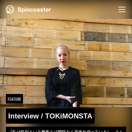
Skip
to
content
FEATURE
Interview / TOKiMONSTA
「私は性別という要素とは関係なく音楽を作っているし、みん