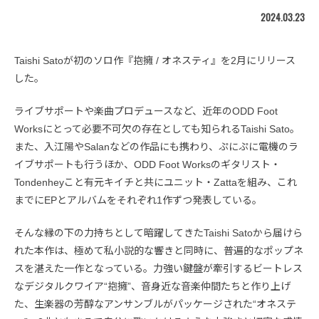
2024.03.23
Taishi Satoが初のソロ作『抱擁 / オネスティ』を2月にリリース
した。
ライブサポートや楽曲プロデュースなど、近年のODD Foot
Worksにとって必要不可欠の存在としても知られるTaishi Sato。
また、入江陽やSalanなどの作品にも携わり、ぷにぷに電機のラ
イブサポートも行うほか、ODD Foot Worksのギタリスト・
Tondenheyこと有元キイチと共にユニット・Zattaを組み、これ
までにEPとアルバムをそれぞれ1作ずつ発表している。
そんな縁の下の力持ちとして暗躍してきたTaishi Satoから届けら
れた本作は、極めて私小説的な響きと同時に、普遍的なポップネ
スを湛えた一作となっている。力強い鍵盤が牽引するビートレス
なデジタルクワイア“抱擁”、音身近な音楽仲間たちと作り上げ
た、生楽器の芳醇なアンサンブルがパッケージされた“オネステ