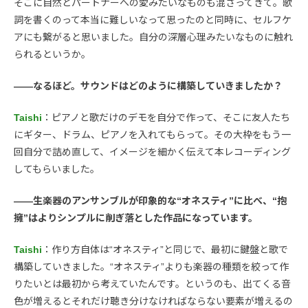
そこに自然とパートナーへの愛みたいなものも混ざってきて。歌
詞を書くのって本当に難しいなって思ったのと同時に、セルフケ
アにも繋がると思いました。自分の深層心理みたいなものに触れ
られるというか。
――なるほど。サウンドはどのように構築していきましたか？
Taishi
：ピアノと歌だけのデモを自分で作って、そこに友人たち
にギター、ドラム、ピアノを入れてもらって。その大枠をもう一
回自分で詰め直して、イメージを細かく伝えて本レコーディング
してもらいました。
――生楽器のアンサンブルが印象的な“オネスティ”に比べ、“抱
擁”はよりシンプルに削ぎ落とした作品になっています。
Taishi
：作り方自体は“オネスティ”と同じで、最初に鍵盤と歌で
構築していきました。“オネスティ”よりも楽器の種類を絞って作
りたいとは最初から考えていたんです。というのも、出てくる音
色が増えるとそれだけ聴き分けなければならない要素が増えるの