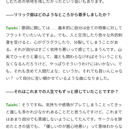
しむための余地を残したかったという狙いもあります。
――リリック面はどのようなところから着手しましたか？
Taishi
：歌詞に関しては……基本的に自分は全ての物事に対して
フラットでいたいんですよ。でも、人と交流したり色々な外的刺
激を受けると、心がグラグラしたり、分裂してしまうことがあ
る。それが自分はすごく気持ち悪いって感じてしまうんです。山
奥でひっそりと暮らして、誰とも関わらなければそういうことも
なくなるんだろうけど、やっぱりそういうわけにはいかない。で
も、それも含めて人間だよな、というか。それでも良いんじゃな
い？ って自分に言い聞かせているような曲になりました。
――それはこれまでの人生でもずっと感じていたことですか？
Taishi
：そうですね。気持ちや感情がブレてしまうことってきっ
と誰しも多かれ少なかれあることだと思うんですけど、これまで
はあまり自分でも意識しないようにしてたんです。サークルを辞
めたときの話でも、「優しいのが居心地悪い」って意味わからな