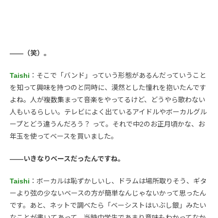
――（笑）。
Taishi
：そこで「バンド」っていう形態があるんだっていうこと
を知って興味を持つのと同時に、漠然とした憧れを抱いたんです
よね。人が複数集まって音楽をやってるけど、どうやら歌わない
人もいるらしい。テレビによく出ているアイドルやボーカルグル
ープとどう違うんだろう？ って。それで中2のお正月頃かな、お
年玉を使ってベースを買いました。
――いきなりベースだったんですね。
Taishi
：ボーカルは恥ずかしいし、ドラムは場所取りそう、ギタ
ーより弦の少ないベースの方が簡単なんじゃないかって思ったん
です。あと、ネットで調べたら「ベーシストはいぶし銀」みたい
なことが書いてあって、当時中学生であまり意味もわかってなか