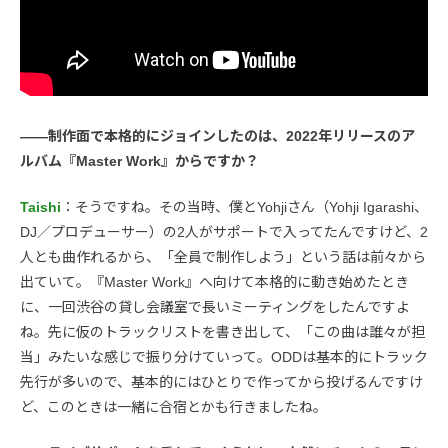
――制作面で本格的にジョインしたのは、2022年リリースのア
ルバム『Master Work』からですか？
Taishi
：そうですね。その当時、僕とYohjiさん（Yohji Igarashi、
DJ／プロデューサー）の2人がサポートで入ってたんですけど、2
人とも曲作れるから、「全員で制作しよう」という話は前々から
出ていて。『Master Work』へ向けて本格的に動き始めたとき
に、一回渋谷の貸し会議室で長いミーティングをしたんですよ
ね。先に仮のトラックリストを書き出して、「この曲は誰々が担
当」みたいな感じで振り分けていって。ODDは基本的にトラック
先行が多いので、基本的にはひとりで作ってから投げるんですけ
ど、このときは一緒に合宿とかも行きましたね。