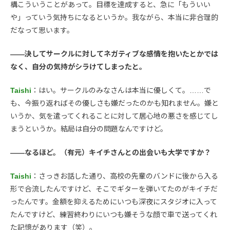
構こういうことがあって。目標を達成すると、急に「もういい
や」っていう気持ちになるというか。我ながら、本当に非合理的
だなって思います。
――決してサークルに対してネガティブな感情を抱いたとかでは
なく、自分の気持がシラけてしまったと。
Taishi
：はい。サークルのみなさんは本当に優しくて。……で
も、今振り返ればその優しさも嫌だったのかも知れません。嫌と
いうか、気を遣ってくれることに対して居心地の悪さを感じてし
まうというか。結局は自分の問題なんですけど。
――なるほど。（有元）キイチさんとの出会いも大学ですか？
Taishi
：さっきお話した通り、高校の先輩のバンドに後から入る
形で合流したんですけど、そこでギターを弾いてたのがキイチだ
ったんです。金額を抑えるためにいつも深夜にスタジオに入って
たんですけど、練習終わりにいつも嫌そうな顔で車で送ってくれ
た記憶があります（笑）。