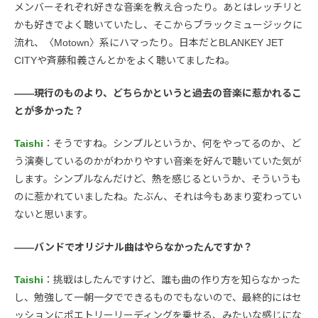
メンバーそれぞれ好きな音楽を教え合ったり。あとはレッチリと
かも好きでよく聴いていたし、そこからブラックミュージックに
流れ、〈Motown〉系にハマったり。日本だとBLANKEY JET
CITYや斉藤和義さんとかをよく聴いてましたね。
――現行のものより、どちらかというと過去の音楽に惹かれるこ
とが多かった？
Taishi
：そうですね。シンプルというか、何をやってるのか、ど
う演奏しているのかがわかりやすい音楽を好んで聴いていた気が
します。シンプルなんだけど、熱を感じるというか、そういうも
のに惹かれていましたね。たぶん、それは今もあまり変わってい
ないと思います。
――バンドでオリジナル曲はやらなかったんですか？
Taishi
：挑戦はしたんですけど、誰も曲の作り方を知らなかった
し、勉強して一朝一夕でできるものでもないので、最終的にはセ
ッションにポエトリーリーディングを乗せる、みたいな感じにな