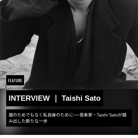
FEATURE
INTERVIEW ｜ Taishi Sato
誰のためでもなく私自身のために──音楽家・Taishi Satoが踏
み出した新たな一歩