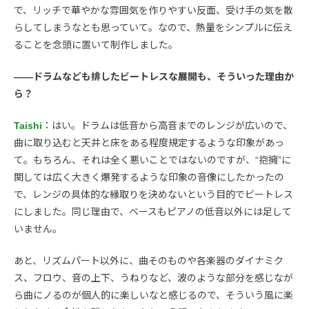
で、リッチで華やかな雰囲気を作りやすい反面、受け手の気を散
らしてしまうなとも思っていて。なので、熱量をシンプルに伝え
ることを念頭に置いて制作しました。
――ドラムなども排したビートレスな展開も、そういった理由か
ら？
Taishi
：はい。ドラムは低音から高音までのレンジが広いので、
曲に取り込むと天井と床をある程度規定するような印象があっ
て。もちろん、それは全く悪いことではないのですが、“抱擁”に
関しては広く大きく爆発するような印象の音像にしたかったの
で、レンジの具体的な縁取りを決めないという目的でビートレス
にしました。同じ理由で、ベースもピアノの低音以外には足して
いません。
あと、リズムパート以外に、曲そのものや各楽器のダイナミク
ス、フロウ、音の上下、うねりなど、波のような部分を感じなが
ら曲にノるのが個人的に楽しいなと感じるので、そういう風に楽