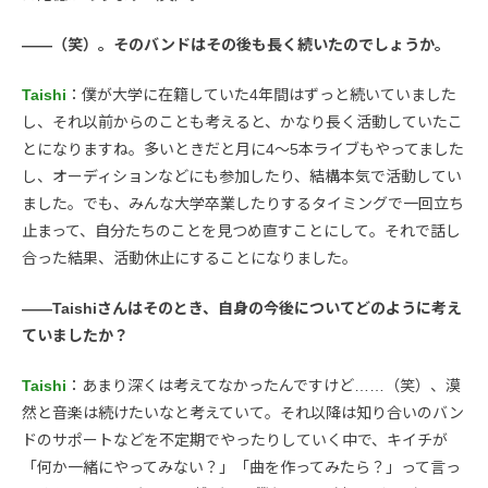
――（笑）。そのバンドはその後も長く続いたのでしょうか。
Taishi
：僕が大学に在籍していた4年間はずっと続いていました
し、それ以前からのことも考えると、かなり長く活動していたこ
とになりますね。多いときだと月に4〜5本ライブもやってました
し、オーディションなどにも参加したり、結構本気で活動してい
ました。でも、みんな大学卒業したりするタイミングで一回立ち
止まって、自分たちのことを見つめ直すことにして。それで話し
合った結果、活動休止にすることになりました。
――Taishiさんはそのとき、自身の今後についてどのように考え
ていましたか？
Taishi
：あまり深くは考えてなかったんですけど……（笑）、漠
然と音楽は続けたいなと考えていて。それ以降は知り合いのバン
ドのサポートなどを不定期でやったりしていく中で、キイチが
「何か一緒にやってみない？」「曲を作ってみたら？」って言っ