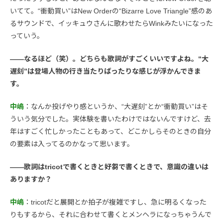
いてて。“衝動買い”はNew Orderの“Bizarre Love Triangle”感のあ
るサウンドで、イッキュウさんに歌わせたらWinkみたいになった
っていう。
――なるほど（笑）。どちらも歌詞がすごくいいですよね。“大
遅刻”は登場人物の行き当たりばったりな感じが浮かんできま
す。
中嶋
：なんか投げやり感というか、“大遅刻”とか“衝動買い”はそ
ういう気分でした。実体験を書いたわけではないんですけど、去
年はすごく忙しかったこともあって、どこかしらそのときの自分
の要素は入ってるのかなって思います。
――歌詞はtricotで書くときと好芻で書くときで、意識の違いは
ありますか？
中嶋
：tricotだと展開とか拍子が複雑ですし、急に明るくなった
りもするから、それに合わせて書くとメンヘラになっちゃうんで