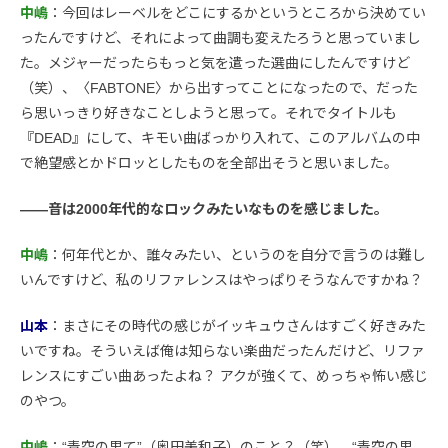
中嶋
：今回はレーベルをどこにするかというところから決めてい
ったんですけど、それによって曲調も変えたろうと思っていまし
た。メジャーだったらもっと気を遣った選曲にしたんですけど
（笑）、〈FABTONE〉から出すってことになったので、だった
ら思いっきり好きなことしようと思って。それでタイトルも
『DEAD』にして、キモい曲ばっかり入れて、このアルバムの中
で絶望感とかドロッとしたものを全部出そうと思いました。
――音は2000年代的なロックみたいなものを感じました。
中嶋
：何年代とか、誰々みたい、というのを自分で言うのは難し
いんですけど、私のリファレンスはやっぱりそうなんですかね？
山本
：まさにその時代の感じがイッキュウさんはすごく好きみた
いですね。そういえば俺は知らない楽曲だったんだけど、リファ
レンスにすごい曲あったよね？ アクが強くて、めっちゃ怖い感じ
のやつ。
中嶋
：“青空の果て”（奥田美和子）のこと？（笑）。“青空の果