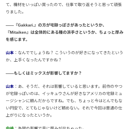
て、機材をいっぱい買ったので、仕事で取り返そうと思って頑張
りました。
――『Gakkari.』の方が宅録っぽさがあったというか、
『Mitaiken』は全体的にある種の派手さというか、ちょっと厚み
を感じます。
山本
：なんででしょうね？ こういうのが好きになってきたという
か、上手くなったんですかね？
――もしくはミックスが影響してますか？
山本
：あ、そうだ、それは影響していると思います。前作のやつ
が宅録っぽいのは、イッキュウさんが好きなアメリカの宅録ミュ
ージシャンに頼んだからですね。でも、ちょっと今はとんでもな
い円安で、とてもじゃないけど頼めない。それで今回は普通の仕
上がりになったというか。
中嶋
：為替の影響で音に厚みが出ちゃった。