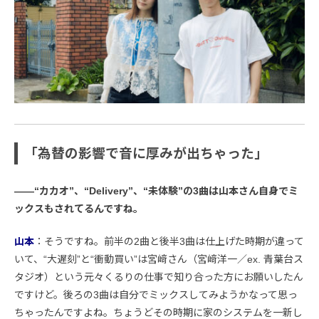
「為替の影響で音に厚みが出ちゃった」
――“カカオ”、“Delivery”、“未体験”の3曲は山本さん自身でミ
ックスもされてるんですね。
山本
：そうですね。前半の2曲と後半3曲は仕上げた時期が違って
いて、“大遅刻”と“衝動買い”は宮﨑さん（宮﨑洋一／ex. 青葉台ス
タジオ）という元々くるりの仕事で知り合った方にお願いしたん
ですけど。後ろの3曲は自分でミックスしてみようかなって思っ
ちゃったんですよね。ちょうどその時期に家のシステムを一新し