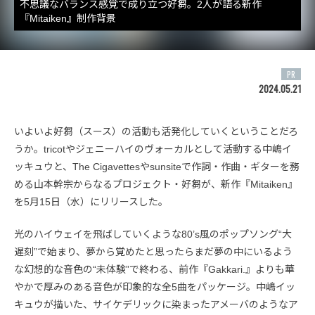
不思議なバランス感覚で成り立つ好芻。2人が語る新作
『Mitaiken』制作背景
PR
2024.05.21
いよいよ好芻（スース）の活動も活発化していくということだろ
うか。tricotやジェニーハイのヴォーカルとして活動する中嶋イ
ッキュウと、The Cigavettesやsunsiteで作詞・作曲・ギターを務
める山本幹宗からなるプロジェクト・好芻が、新作『Mitaiken』
を5月15日（水）にリリースした。
光のハイウェイを飛ばしていくような80’s風のポップソング“大
遅刻”で始まり、夢から覚めたと思ったらまだ夢の中にいるよう
な幻想的な音色の“未体験”で終わる、前作『Gakkari.』よりも華
やかで厚みのある音色が印象的な全5曲をパッケージ。中嶋イッ
キュウが描いた、サイケデリックに染まったアメーバのようなア