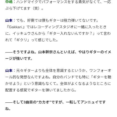
中嶋
：ハンドマイクでパフォーマンスをする勇気がなくて、一応
ぶら下げてます（笑）。
山本
：でも、好芻では僕もギターは極力弾いてないです。
『Gakkari.』ではレコーディングスタジオに一緒に入ったとき
に、イッキュウさんから「ギター入れないんですか？」って言わ
れて「ギクリ」って感じでした。
――そうですよね。山本幹宗さんといえば、やはりギターのイメ
ージが強いです。
山本
：元々ギターよりも全体を意識するというか、ワンフォーオ
ール的な発想なんですよね。自分のバンドでも特に「ギターを聴
かせよう」という意識もなくて。全体がよくなるようなところに
配置する感覚でギターを弾いてましたから。
――そして3曲目の“カカオ”ですが、一転してアンニュイです
ね。