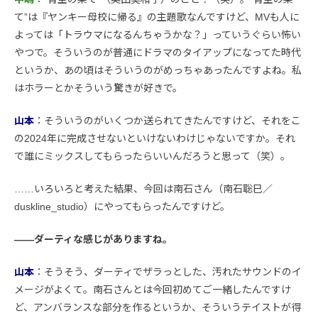
て”は『ヤンキー母校に帰る』の主題歌なんですけど、MVも人に
よっては「トラウマになるんちゃうかな？」っていうぐらい怖い
やつで。そういうのが普通にドラマのタイアップになってた時代
というか、あの頃はそういうのがめっちゃあったんですよね。私
はホラーとかそういう驚きが好きで。
山本
：そういうのがいくつか送られてきたんですけど、それをこ
の2024年に完成させないといけないわけじゃないですか。それ
で誰にミックスしてもらったらいいんだろうと思って（笑）。
……いろいろと考えた結果、今回は南石さん（南石聡巳／
duskline_studio）にやってもらったんですけど。
――ダーティな感じがありますね。
山本
：そうそう、ダーティでザラっとした、汚れたサウンドのイ
メージがよくて。南石さんとは今回初めてご一緒したんですけ
ど、アンバランスな部分を作るというか、そういうテイストが得