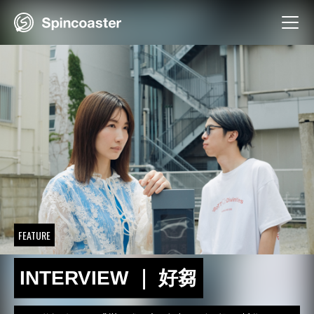
Skip
to
content
FEATURE
INTERVIEW ｜ 好芻