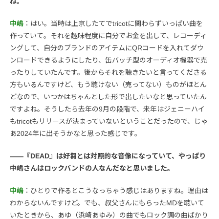
ね。
中嶋
：はい。当時は上京したてでtricotに関わらずいっぱい曲を
作っていて。それを趣味程度に自分でお金を出して、レコーディ
ングして、自分のブランドのアイテムにQRコードを入れてダウ
ンロードできるようにしたり、缶バッチ型のオーディオ機器で売
ったりしていたんです。後からそれを聴きたいと言ってくださる
方もいるんですけど、もう聴けない（売ってない）ものがほとん
どなので、いつかはちゃんとした形で出したいなと思っていたん
ですよね。そうしたら去年の9月の段階で、来年はジェニーハイ
もtricotもリリースが決まっていないということだったので、じゃ
あ2024年に出そうかなと思った感じです。
――『DEAD』は好芻とは対照的な音像になっていて、やっぱり
中嶋さんはロックバンドの人なんだなと思いました。
中嶋
：ひとりで作るとこうなっちゃう感じはありますね。理由は
わからないんですけど。でも、叔父さんにもらったMDを聴いて
いたときから、あゆ（浜崎あゆみ）の曲でもロック調の曲ばかり