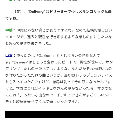
――（笑）。“Delivery”はドリーミーで少しメランコリックな曲
ですね。
中嶋
：現実じゃない感じがありますよね。なので結構お話っぽい
イメージで、過去と現在を行き来するような感じの曲にしたいな
と思って歌詞を書きました。
山本
：作ったのは『Gakkari.』と同じくらいの時期なんで
す。“Delivery”はちょっと変わったビートで、調性が曖昧で、サン
プリングしたものを並べていくような、なんだかそれっぽいもの
を作りたかっただけの曲というか。最初はトラップっぽいテイス
トも入っていたんですけど、結局は削って今の形になったんです
けど。本当にこれはイッキュウさんの歌がなかったら「マジでな
にこれ？」みたいな曲なので、イッキュウさんがすごくいいメロ
ディと歌詞を乗せてくれて嬉しかったですね。