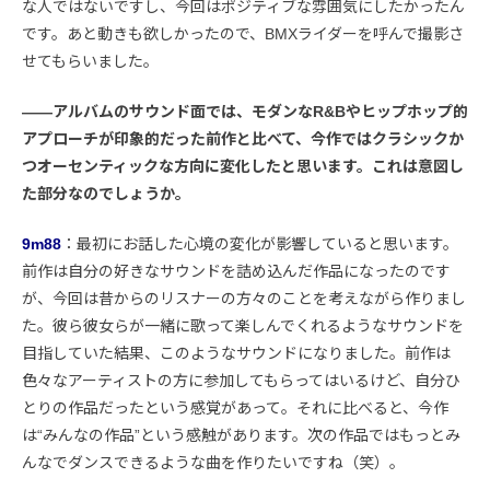
な人ではないですし、今回はポジティブな雰囲気にしたかったん
です。あと動きも欲しかったので、BMXライダーを呼んで撮影さ
せてもらいました。
――アルバムのサウンド面では、モダンなR&Bやヒップホップ的
アプローチが印象的だった前作と比べて、今作ではクラシックか
つオーセンティックな方向に変化したと思います。これは意図し
た部分なのでしょうか。
9m88
：最初にお話した心境の変化が影響していると思います。
前作は自分の好きなサウンドを詰め込んだ作品になったのです
が、今回は昔からのリスナーの方々のことを考えながら作りまし
た。彼ら彼女らが一緒に歌って楽しんでくれるようなサウンドを
目指していた結果、このようなサウンドになりました。前作は
色々なアーティストの方に参加してもらってはいるけど、自分ひ
とりの作品だったという感覚があって。それに比べると、今作
は“みんなの作品”という感触があります。次の作品ではもっとみ
んなでダンスできるような曲を作りたいですね（笑）。