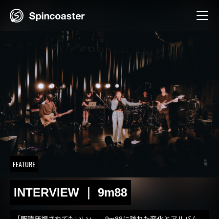
Skip
to
content
FEATURE
INTERVIEW ｜ 9m88
「既読無視されてもいい」──9m88に訪れた変化とアルバム