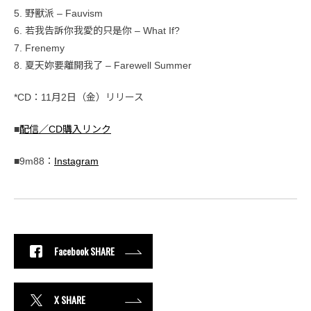
5. 野獸派 – Fauvism
6. 若我告訴你我愛的只是你 – What If?
7. Frenemy
8. 夏天妳要離開我了 – Farewell Summer
*CD：11月2日（金）リリース
■
配信／CD購入リンク
■9m88：
Instagram
Facebook SHARE
X SHARE