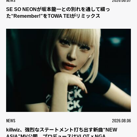
SE SO NEONが坂本龍一との別れを通して綴っ
た“Remember!”をTOWA TEIがリミックス
NEWS
2026.08.06
killwiz、強烈なステートメント打ち出す新曲“NEW
ASIA”MV公開 プロデュースはVLOT × NGA