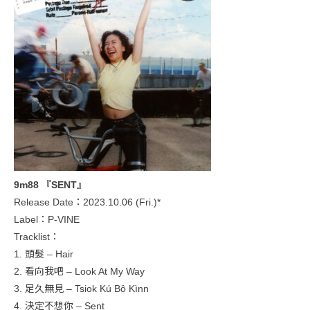
9m88 『SENT』
Release Date：2023.10.06 (Fri.)*
Label：P-VINE
Tracklist：
1. 頭髮 – Hair
2. 看向我吧 – Look At My Way
3. 足久無見 – Tsiok Kú Bô Kìnn
4. 決定不想你 – Sent