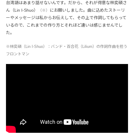
台湾語はあまり話せないんです。だから、それが得意な林奕碩さ
ん（Lin I-Shuo）
にお願いしました。曲に込めたストーリ
（※）
ーやメッセージは私からお伝えして、その上で作詞してもらって
いるので、これまでの作り方とそれほど違いは感じませんでし
た。
※林奕碩（Lin I-Shuo）：バンド・百合花（Lilium）の作詞作曲を担う
フロントマン