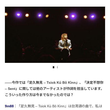
――今作では「足久無見 – Tsiok Kú Bô Kìnn」、「決定不想你
– Sent」に関しては他のアーティストが作詞を担当しています。
こういった作り方は今までなかったのでは？
9m88
：「足久無見 – Tsiok Kú Bô Kìnn」は台湾語の曲で、私は