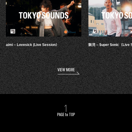
aimi – Lovesick (Live Session）
鋭児 – $uper $onic（Live 
VIEW MORE
PAGE to TOP