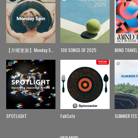
【月曜更新】Monday Spin
100 SONGS OF 2025
MIND TRAVEL
SPOTLIGHT
FabCafe
SUMMER FES
VIEW MORE