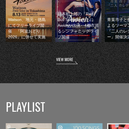
日本初上陸の『Red
Watson、地元・徳島
Bull Symphonic』に
青葉市子と
にてフリーライブ開
Awichが出演 4都市巡
よるツーマ
催 『阿波おどり
るシンフォニックライ
『二人のレ
2026』に併せて実施
ブ開催
ー』開催決
VIEW MORE
PLAYLIST