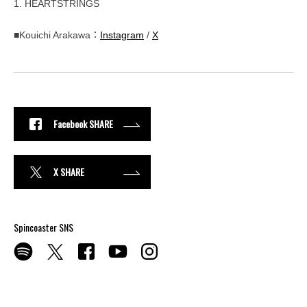
1. HEARTSTRINGS
■Kouichi Arakawa：
Instagram
/
X
Facebook SHARE
X SHARE
Spincoaster SNS