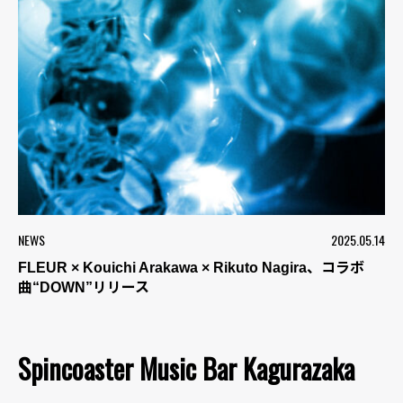
NEWS
2025.05.14
FLEUR × Kouichi Arakawa × Rikuto Nagira、コラボ
曲“DOWN”リリース
Spincoaster Music Bar Kagurazaka