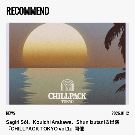
RECOMMEND
NEWS
2026.01.12
Sagiri Sól、Kouichi Arakawa、Shun Izutaniら出演
『CHILLPACK TOKYO vol.1』開催