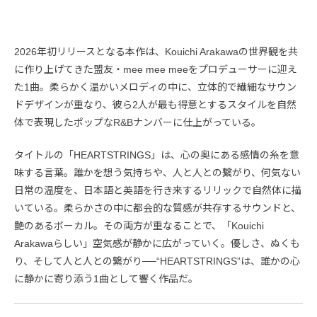
2026年初リリースとなる本作は、Kouichi Arakawaの世界観を共
に作り上げてきた盟友・mee mee meeをプロデューサーに迎え
た1曲。柔らかく温かいメロディの中に、立体的で繊細なサウン
ドデザインが重なり、彼ら2人が最も得意とするスタイルを自然
体で表現したポップなR&Bナンバーに仕上がっている。
タイトルの「HEARTSTRINGS」は、心の奥にある感情の糸を意
味する言葉。誰かを想う気持ちや、人と人との繋がり、何気ない
日常の温度を、日本語と英語を行き来するリリックで自然体に描
いている。柔らかさの中に都会的な質感が共存するサウンドと、
艶のあるボーカル。その両方が重なることで、「Kouichi
Arakawaらしい」空気感が静かに広がっていく。優しさ、ぬくも
り、そして人と人との繋がり──“HEARTSTRINGS”は、誰かの心
に静かに寄り添う1曲として響く作品だ。