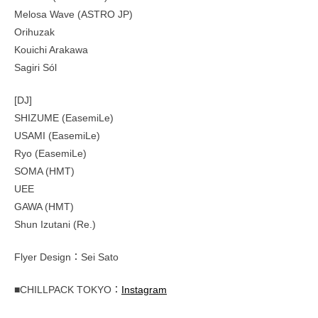
Melosa Wave (ASTRO JP)
Orihuzak
Kouichi Arakawa
Sagiri Sól
[DJ]
SHIZUME (EasemiLe)
USAMI (EasemiLe)
Ryo (EasemiLe)
SOMA (HMT)
UEE
GAWA (HMT)
Shun Izutani (Re.)
Flyer Design：Sei Sato
■CHILLPACK TOKYO：
Instagram