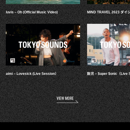
luvis – Oh (Official Music Video)
MIND TRAVEL 2023 
aimi – Lovesick (Live Session）
鋭児 – $uper $onic（Live 
VIEW MORE