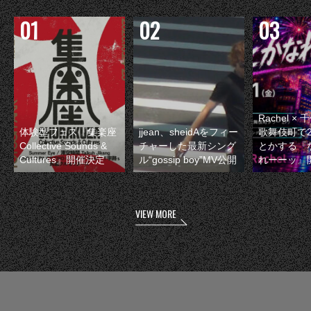
Rachel 
体験型フェス『集楽座
jjean、sheidAをフィー
歌舞伎町で
Collective Sounds &
チャーした最新シング
とかする『
Cultures』開催決定
ル“gossip boy”MV公開
れーーッ』
VIEW MORE