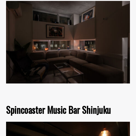
Spincoaster Music Bar Shinjuku