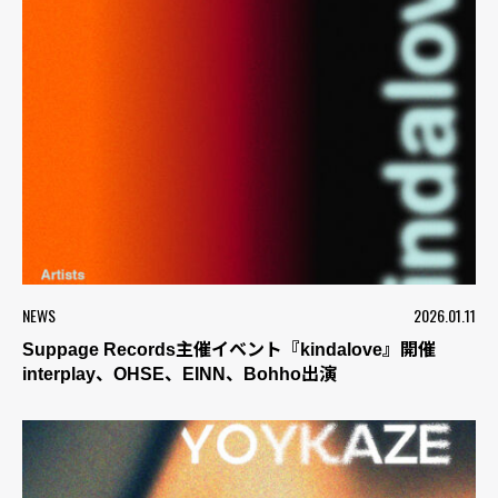
NEWS
2026.01.11
Suppage Records主催イベント『kindalove』開催
interplay、OHSE、EINN、Bohho出演