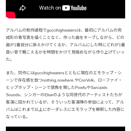
アルバムの制作過程でguccihighwatersは、最初にアルバムの完
成形の青写真を描くことなく、作った曲をキープしながら、どの
曲が1番自分に訴えかけてくるか、アルバムにした時にどれが1番
良い音で聴こえるかを時間をかけて見極めながら作り上げていっ
た。
また、同作にはguccihighwatersとともに現在のエモラップ・シ
ーンで存在感を放つnothing,nowhere.やConVolk、ローファイ・
ヒップホップ・シーンで頭角を現したPowfuやSarcastic
Sounds、シンガーのEliseのような同世代のアーティストたちが
客演に招かれているが、そういった客演陣の参加によって、アル
バムはこれまで以上にボーダレスにエモラップを解釈した内容に
なっている。