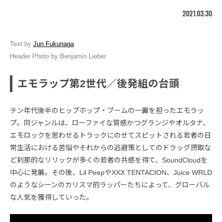
2021.03.30
Text by
Jun Fukunaga
Header Photo by Benjamin Lieber
エモラップ第2世代／後発組の台頭
テン年代後半のヒップホップ・ブームの一翼を担ったエモラッ
プ。同ジャンルは、ローファイな質感かつグランジやオルタナ、
エモロックを思わせるトラックにのせてスピットされる若者の日
常生活における苦悩やそれからの逃避策としてのドラッグ摂取な
ど刹那的なリリックが多くの若者の共感を得て、SoundCloudを
中心に発展。その後、Lil PeepやXXX TENTACION、Juice WRLD
のようなシーンのカリスマ的ラッパーたちによって、グローバル
な人気を獲得していった。