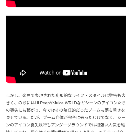
しかし、楽曲で表現された刹那的なライフ・スタイルは弊害も大
きく、のちにはLil PeepやJuice WRLDなどシーンのアイコンたち
の喪失にも繋がり、今ではその熱狂的だったブームも落ち着きを
見せている。だが、ブーム自体が完全に去ったわけでなく、シー
ンのアイコン喪失以降もアンダーグラウンドでは根強い人気を維