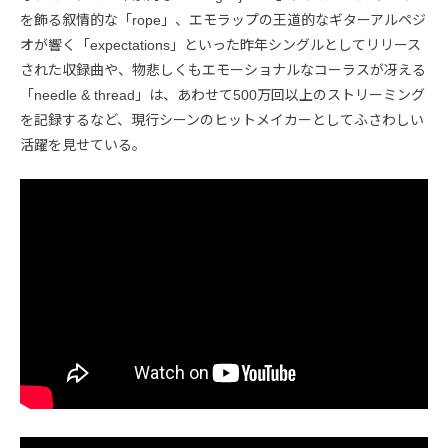
を飾る叙情的な「rope」、エモラップの王道的なギターアルペジ
オが響く「expectations」といった昨年シングルとしてリリース
された収録曲や、物悲しくもエモーショナルなコーラスが冴える
「needle & thread」は、あわせて500万回以上のストリーミング
を記録するなど、現行シーンのヒットメイカーとしてふさわしい
活躍を見せている。