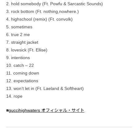
2. ​hold somebody (Ft. Powfu & Sarcastic Sounds)
3. ​rock bottom (Ft. ​nothing,nowhere.)
4. ​highschool (remix) (Ft. ​convolk)
5. ​sometimes
6. ​true 2 me
7. ​straight jacket
8. ​lovesick (Ft. Ellise)
9. ​intentions
10. ​catch – 22
11. ​coming down
12. ​expectations
13. ​won’t let in (Ft. Laeland & Softheart)
14. ​rope
■
guccihighwaters オフィシャル・サイト