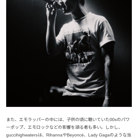
また、エモラッパーの中には、子供の頃に聴いていた00sのパワ
ーポップ、エモロックなどの影響を語る者も多い。しかし、
guccihighwatersは、RihannaやBeyoncé、Lady Gagaのような当