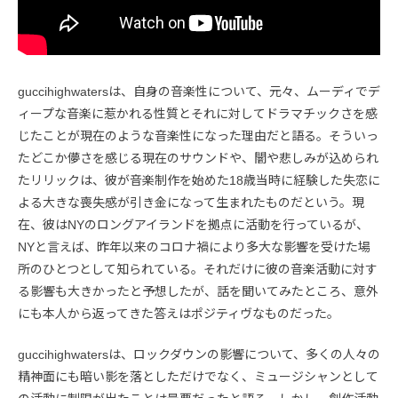
guccihighwatersは、自身の音楽性について、元々、ムーディでデ
ィープな音楽に惹かれる性質とそれに対してドラマチックさを感
じたことが現在のような音楽性になった理由だと語る。そういっ
たどこか儚さを感じる現在のサウンドや、闇や悲しみが込められ
たリリックは、彼が音楽制作を始めた18歳当時に経験した失恋に
よる大きな喪失感が引き金になって生まれたものだという。現
在、彼はNYのロングアイランドを拠点に活動を行っているが、
NYと言えば、昨年以来のコロナ禍により多大な影響を受けた場
所のひとつとして知られている。それだけに彼の音楽活動に対す
る影響も大きかったと予想したが、話を聞いてみたところ、意外
にも本人から返ってきた答えはポジティヴなものだった。
guccihighwatersは、ロックダウンの影響について、多くの人々の
精神面にも暗い影を落としただけでなく、ミュージシャンとして