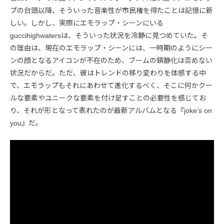
プの台頭以降、そういった音楽性が市民権を得たことは記憶に新
しい。しかし、実際にエモラップ・シーンにいる
guccihighwatersは、そういった状況を冷静に見つめていた。そ
の理由は、現在のエモラップ・シーンには、一時期のようにシー
ンの顔となるアイコンが不在のため、ブームの鎮静化は否めない
状況だからだ。ただ、彼はトレンドの移り変わりを体感する中
で、エモラップもそれにあわせて進化するべく、そこに何かクー
ルな要素やユニークな要素を付け足すことの必要性を感じてお
り、それが形となって表れたのが最新アルバムとなる『joke’s on
you』だ。