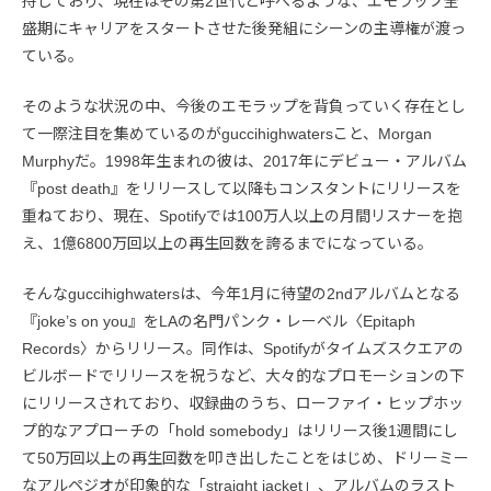
持しており、現在はその第2世代と呼べるような、エモラップ全
盛期にキャリアをスタートさせた後発組にシーンの主導権が渡っ
ている。
そのような状況の中、今後のエモラップを背負っていく存在とし
て一際注目を集めているのがguccihighwatersこと、Morgan
Murphyだ。1998年生まれの彼は、2017年にデビュー・アルバム
『post death』をリリースして以降もコンスタントにリリースを
重ねており、現在、Spotifyでは100万人以上の月間リスナーを抱
え、1億6800万回以上の再生回数を誇るまでになっている。
そんなguccihighwatersは、今年1月に待望の2ndアルバムとなる
『joke’s on you』をLAの名門パンク・レーベル〈Epitaph
Records〉からリリース。同作は、Spotifyがタイムズスクエアの
ビルボードでリリースを祝うなど、大々的なプロモーションの下
にリリースされており、収録曲のうち、ローファイ・ヒップホッ
プ的なアプローチの「hold somebody」はリリース後1週間にし
て50万回以上の再生回数を叩き出したことをはじめ、ドリーミー
なアルペジオが印象的な「straight jacket」、アルバムのラスト