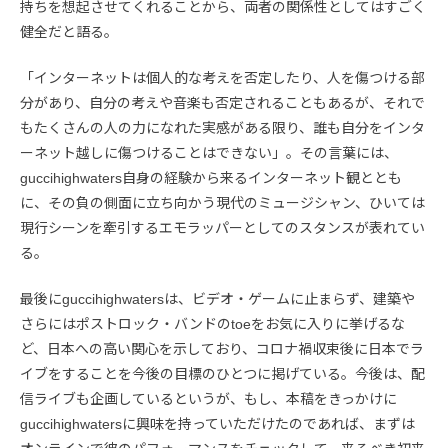
持ちを想起させてくれることから、両者の関係性としてはすごく
健全だと語る。
「インターネットは個人的な考えを否定したり、人を傷つける部
分があり、自分の考えや音楽も否定されることもあるが、それで
もたくさんの人の力になれた実感がある限り、誰も自分をインタ
ーネット越しに傷つけることはできない」。その言葉には、
guccihighwaters自身の経験から来るインターネット観ととも
に、その負の側面に立ち向かう現代のミュージシャン、ひいては
現行シーンを牽引するエモラッパーとしてのスタンスが表れてい
る。
最後にguccihighwatersは、ビデオ・ゲームに止まらず、建築や
さらにはポストロック・バンドのtoeをお気に入りに挙げるな
ど、日本への高い関心を示しており、コロナ禍収束後に日本でラ
イブをすることを今後の目標のひとつに掲げている。今後は、配
信ライブも企画しているというが、もし、本稿をきっかけに
guccihighwatersに興味を持っていただけたのであれば、まずは