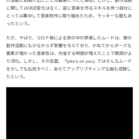
の活動に制限が出たことは最悪だったと語る。しかし、創作活動
に関してはほぼ変化はなく、逆に音楽を作るスキルを持つ自分に
とっては集中して音楽制作に取り組めたため、ラッキーな面もあ
ったという。
ただ、やはり、コロナ禍による世の中の停滞したムードは、彼の
創作活動にも少なからず影響を与えており、かねてからダークな
要素が強かった音楽性は、内省する時間が増えたことで歌詞がよ
り深化。しかし、その反面、『joke’s on you』ではそんなムード
を少しでも払拭すべく、あえてアップリフティングな曲も収録し
たという。