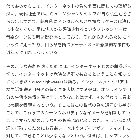
代であるからこそ、インターネットの負の側面に関しての理解も
深い。現代社会では、ミュージシャンやセレブが自ら私生活をさ
らけ出しすぎて、結果的にメンタルヘルスを損なうケースは決し
て少なくない。常に他人から評価されるというプレッシャーは、
音楽シーンにも暗い影を落としており、それから逃れるためにド
ラッグに走ったり、自ら命を断つアーティストの悲劇的な事件も
近年では問題になっている。
そのような悲劇を防ぐためには、インターネットとの距離感が大
切で、インターネットは危険な場所でもあるということを知って
おくべきだとguccihighwatersは語る。インターネットとリアル
な生活を送る自分との線引きを大切にする彼は、オンラインで自
分の生活や感情を曝け出すようなことはせず、その代わりに音楽
で感情を表現するという。そこにはこの世代の負の遺産から学ぶ
ことで、これまでのシーンのネガティヴなイメージを刷新してい
こうとする気概のようなものも感じ取れる。また、そういった状
況を打破するためにも音楽レーベルやメディアがアーティストに
対して、できることは少なくないという。例えば、日々プレッシ