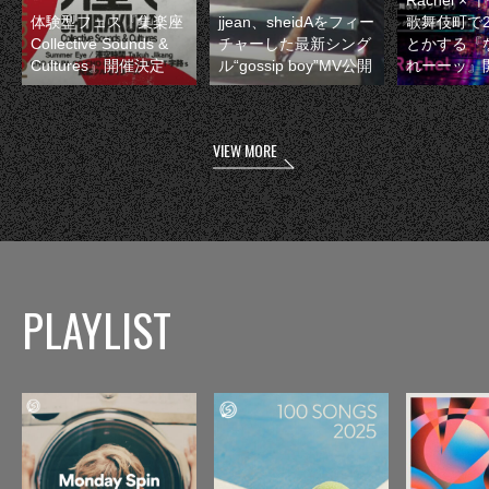
体験型フェス『集楽座
jjean、sheidAをフィー
歌舞伎町で
Collective Sounds &
チャーした最新シング
とかする『
Cultures』開催決定
ル“gossip boy”MV公開
れーーッ』
VIEW MORE
PLAYLIST