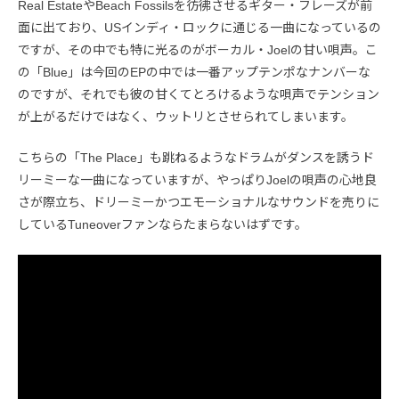
Real EstateやBeach Fossilsを彷彿させるギター・フレーズが前
面に出ており、USインディ・ロックに通じる一曲になっているの
ですが、その中でも特に光るのがボーカル・Joelの甘い唄声。こ
の「Blue」は今回のEPの中では一番アップテンポなナンバーな
のですが、それでも彼の甘くてとろけるような唄声でテンション
が上がるだけではなく、ウットリとさせられてしまいます。
こちらの「The Place」も跳ねるようなドラムがダンスを誘うド
リーミーな一曲になっていますが、やっぱりJoelの唄声の心地良
さが際立ち、ドリーミーかつエモーショナルなサウンドを売りに
しているTuneoverファンならたまらないはずです。