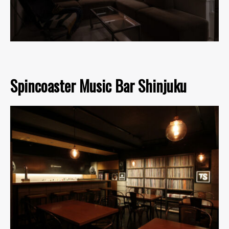
Spincoaster Music Bar Shinjuku