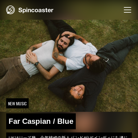
Skip
to
content
NEW MUSIC
Far Caspian / Blue
UKはリーズ発、今年結成の新人バンドがUSインディにも通じ