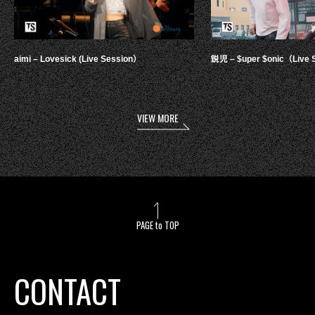
aimi – Lovesick (Live Session）
鋭児 – $uper $onic（Live 
VIEW MORE
PAGE to TOP
CONTACT