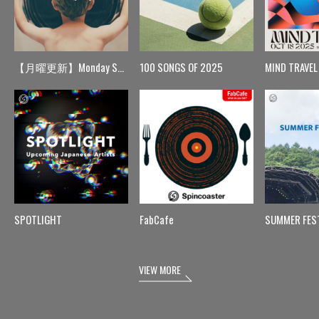
【月曜更新】Monday Spin
100 SONGS OF 2025
MIND TRAVEL
SPOTLIGHT
FabCafe
SUMMER FES
VIEW MORE